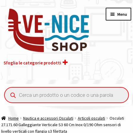
Vai
Vai
Menu
alla
al
navigazione
contenuto
Sfoglia le categorie prodotti
Home
Ricerca
prodotti
Acquisto iva 4% (agevolata)
Chi siamo
Home
Nautica e accessori Osculati
Articoli osculati
Osculati
27.171.60 Galleggiante Verticale S3 60 Cm Inox 0/190 Ohm sensori di
Contatti
livello verticali con flangia s3 filettata