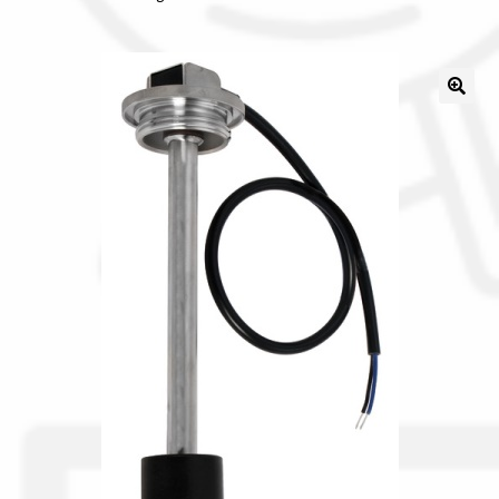
Il nostro gruppo acquisti
La nostra azienda
Condizioni generali
Acquisti in rete pubblica amministrazione
Assicurazione integrativa Garanzia3
Bonus fiscali 2025
Diritto di recesso
Garanzia del produttore