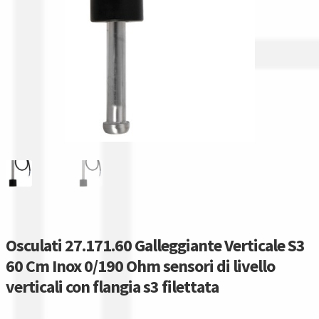
Gestione resi
Guida all’utilizzo del sito
Pagamenti
Privacy policy
Confronta
Confronta
I nostri negozi
Osculati 27.171.60 Galleggiante Verticale S3
60 Cm Inox 0/190 Ohm sensori di livello
Riepilogo ordine
verticali con flangia s3 filettata
Spedizioni in europa