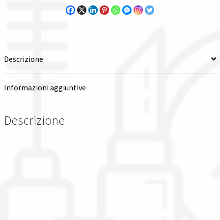
sensori
di
livello
verticali
Descrizione
con
flangia
s3
Informazioni aggiuntive
filettata
quantità
Descrizione