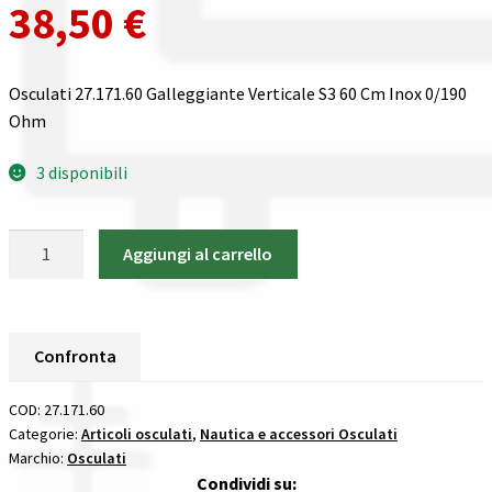
38,50
€
Spedizioni in italia
Osculati 27.171.60 Galleggiante Verticale S3 60 Cm Inox 0/190
Tutte le categorie dei prodotti
Ohm
Wishlist
3 disponibili
Checkout
Osculati
Aggiungi al carrello
27.171.60
Il mio account
Galleggiante
Verticale
S3
Confronta
60
Cm
COD:
27.171.60
Inox
Categorie:
Articoli osculati
,
Nautica e accessori Osculati
Marchio:
Osculati
0/190
Condividi su:
Ohm