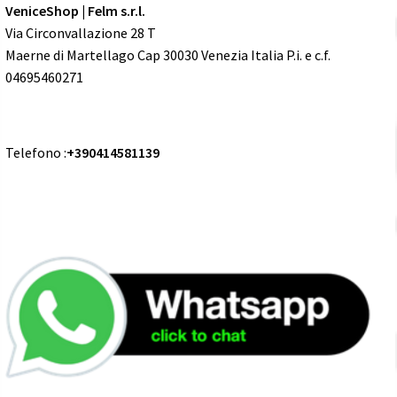
VeniceShop | Felm s.r.l.
Via Circonvallazione 28 T
Maerne di Martellago Cap 30030 Venezia Italia P.i. e c.f.
04695460271
Telefono :
+390414581139