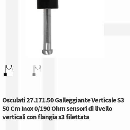
Gestione resi
Guida all’utilizzo del sito
Pagamenti
Privacy policy
Confronta
Confronta
I nostri negozi
Osculati 27.171.50 Galleggiante Verticale S3
50 Cm Inox 0/190 Ohm sensori di livello
Riepilogo ordine
verticali con flangia s3 filettata
Spedizioni in europa