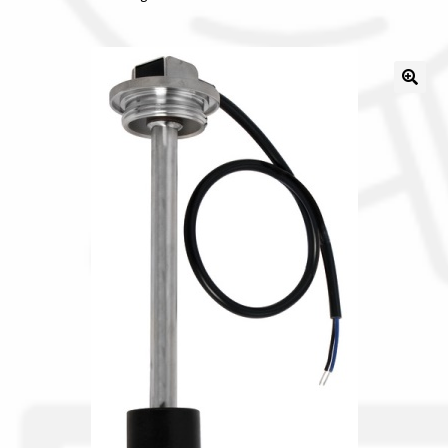
Il nostro gruppo acquisti
La nostra azienda
Condizioni generali
Acquisti in rete pubblica amministrazione
Assicurazione integrativa Garanzia3
Bonus fiscali 2025
Diritto di recesso
Garanzia del produttore