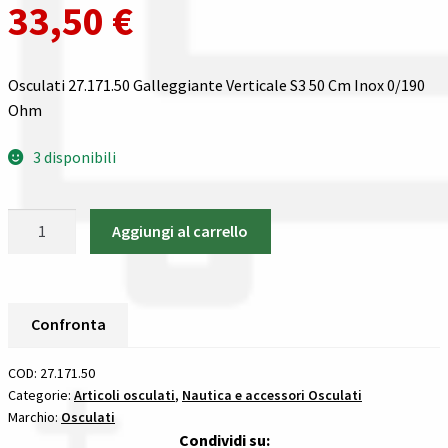
33,50
€
Spedizioni in italia
Osculati 27.171.50 Galleggiante Verticale S3 50 Cm Inox 0/190
Tutte le categorie dei prodotti
Ohm
Wishlist
3 disponibili
Checkout
Osculati
Aggiungi al carrello
27.171.50
Il mio account
Galleggiante
Verticale
S3
Confronta
50
Cm
COD:
27.171.50
Inox
Categorie:
Articoli osculati
,
Nautica e accessori Osculati
Marchio:
Osculati
0/190
Condividi su:
Ohm