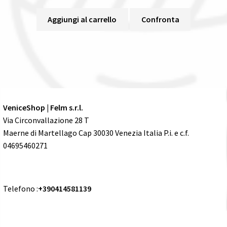
Aggiungi al carrello
Confronta
VeniceShop | Felm s.r.l.
Via Circonvallazione 28 T
Maerne di Martellago Cap 30030 Venezia Italia P.i. e c.f.
04695460271
Telefono :
+390414581139