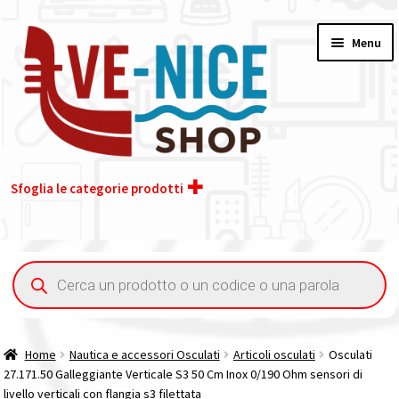
Vai
Vai
Menu
alla
al
navigazione
contenuto
Sfoglia le categorie prodotti
Home
Ricerca
prodotti
Acquisto iva 4% (agevolata)
Chi siamo
Home
Nautica e accessori Osculati
Articoli osculati
Osculati
27.171.50 Galleggiante Verticale S3 50 Cm Inox 0/190 Ohm sensori di
Contatti
livello verticali con flangia s3 filettata