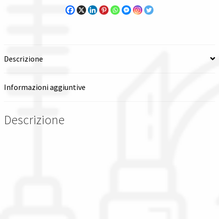
sensori
di
livello
verticali
Descrizione
con
flangia
s3
Informazioni aggiuntive
filettata
quantità
Descrizione