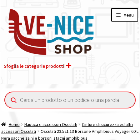
Vai
Vai
Menu
alla
al
navigazione
contenuto
Sfoglia le categorie prodotti
Home
Ricerca
prodotti
Acquisto iva 4% (agevolata)
Chi siamo
Home
Nautica e accessori Osculati
Cinture di sicurezza ed altri
accessori Osculati
Osculati 23.521.13 Borsone Amphibious Voyager 60 L
Contatti
Nera sacche zaini e borsoni stagni amphibious