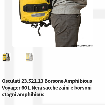
Gestione resi
Guida all’utilizzo del sito
Pagamenti
Privacy policy
Confronta
Confronta
I nostri negozi
Osculati 23.521.13 Borsone Amphibious
Voyager 60 L Nera sacche zaini e borsoni
Riepilogo ordine
stagni amphibious
Spedizioni in europa