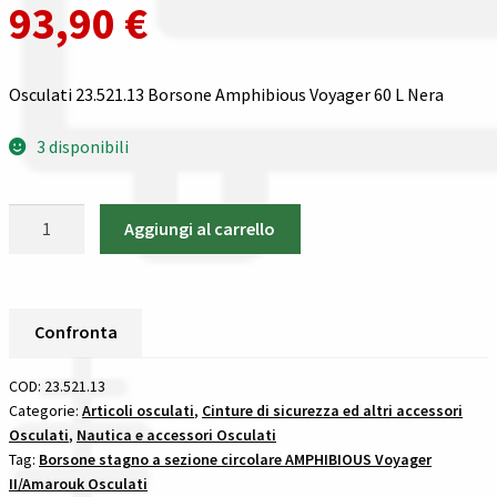
93,90
€
Spedizioni in italia
Osculati 23.521.13 Borsone Amphibious Voyager 60 L Nera
Tutte le categorie dei prodotti
3 disponibili
Wishlist
Osculati
Checkout
Aggiungi al carrello
23.521.13
Borsone
Il mio account
Amphibious
Voyager
Confronta
60
L
COD:
23.521.13
Nera
Categorie:
Articoli osculati
,
Cinture di sicurezza ed altri accessori
Osculati
,
Nautica e accessori Osculati
sacche
Tag:
Borsone stagno a sezione circolare AMPHIBIOUS Voyager
zaini
II/Amarouk Osculati
e