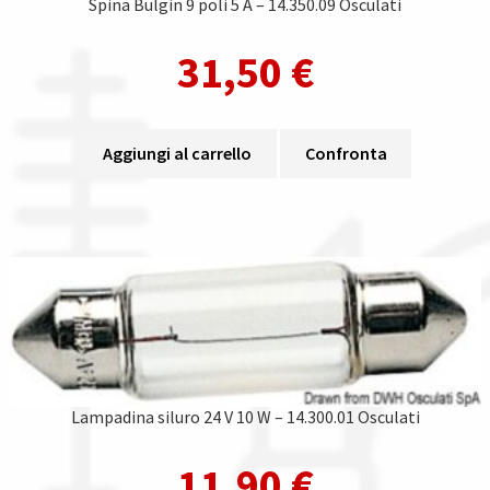
Spina Bulgin 9 poli 5 A – 14.350.09 Osculati
31,50
€
Aggiungi al carrello
Confronta
Lampadina siluro 24 V 10 W – 14.300.01 Osculati
11,90
€