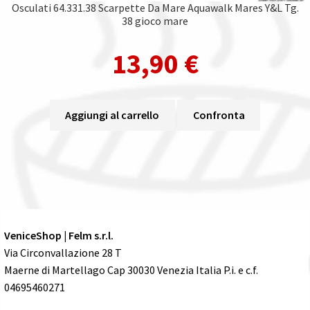
Osculati 64.331.38 Scarpette Da Mare Aquawalk Mares Y&L Tg.
38 gioco mare
13,90
€
Aggiungi al carrello
Confronta
VeniceShop | Felm s.r.l.
Via Circonvallazione 28 T
Maerne di Martellago Cap 30030 Venezia Italia P.i. e c.f.
04695460271