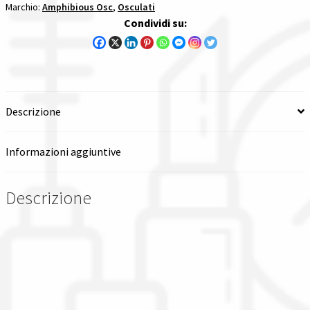
Marchio:
Amphibious Osc
,
Osculati
borsoni
Condividi su:
stagni
amphibious
quantità
Descrizione
Informazioni aggiuntive
Descrizione