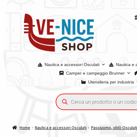
Vai
Vai
alla
al
navigazione
contenuto
Nautica e accessori Osculati
Nautica e 
Camper e campeggio Brunner
Utensileria per industria
Home
Acquisto iva 4% (agevolata)
Chi siamo
Condizioni g
Ricerca
prodotti
Spedizioni in europa
Spedizioni in italia
Tutte le categori
Home
Nautica e accessori Osculati
Passiuomo, oblò Osculat