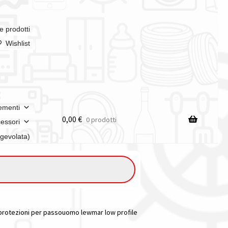
e prodotti
Wishlist
ementi
0,00
€
0 prodotti
essori
agevolata)
 protezioni per passouomo lewmar low profile