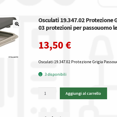
Osculati 19.347.02 Protezione
03 protezioni per passouomo l
13,50
€
Osculati 19.347.02 Protezione Grigia Pass
3 disponibili
Osculati
Aggiungi al carrello
19.347.02
Protezione
Grigia
Passouomo