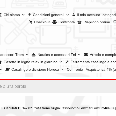
Chi siamo
Condizioni generali
Il mio account
categori
Checkout
Confronta
Riepilogo ordine
accessori Trem
Nautica e accessori Fni
Arredo e compl
Casette in legno relax in giardino
Ferramenta casalingo e acc
Casalingo e divisione Horeca
Confronta
Acquisto iva 4% (
enerali
Confronta
Confronta
I nostri negozi
Riepilogo ordine
e dei prodotti
Wishlist
Checkout
Il mio account
i
Osculati 19.347.02 Protezione Grigia Passouomo Lewmar Low Profile 03