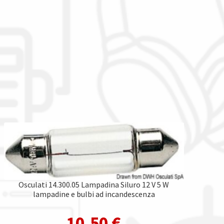
Osculati 14.300.05 Lampadina Siluro 12 V 5 W
lampadine e bulbi ad incandescenza
10,50
€