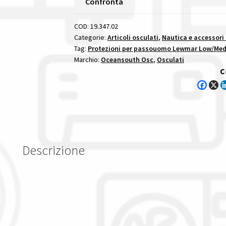
Confronta
Lewmar
Low
COD:
19.347.02
Profile
Categorie:
Articoli osculati
,
Nautica e accessori
Tag:
Protezioni per passouomo Lewmar Low/Medi
03
Marchio:
Oceansouth Osc
,
Osculati
protezioni
C
per
passouomo
lewmar
low
profile
quantità
Descrizione