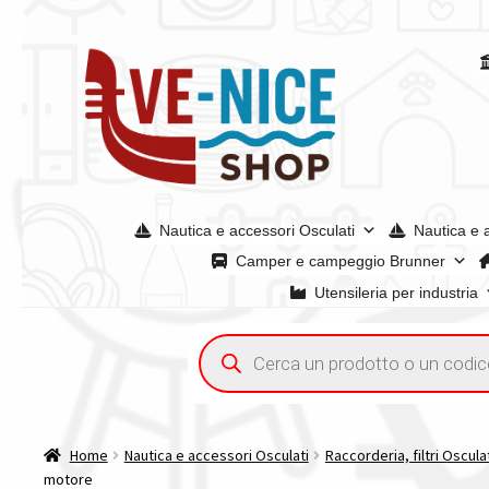
Vai
Vai
alla
al
navigazione
contenuto
Nautica e accessori Osculati
Nautica e 
Camper e campeggio Brunner
Utensileria per industria
Home
Acquisto iva 4% (agevolata)
Chi siamo
Condizioni g
Ricerca
prodotti
Spedizioni in europa
Spedizioni in italia
Tutte le categori
Home
Nautica e accessori Osculati
Raccorderia, filtri Oscula
motore