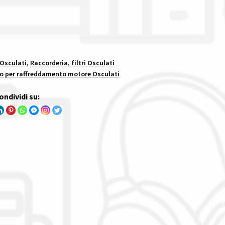
 Osculati
,
Raccorderia, filtri Osculati
to per raffreddamento motore Osculati
ondividi su: