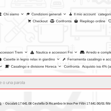
Chi siamo
Condizioni generali
Il mio account
categori
Checkout
Confronta
Riepilogo ordine
accessori Trem
Nautica e accessori Fni
Arredo e compl
Casette in legno relax in giardino
Ferramenta casalingo e acc
Casalingo e divisione Horeca
Confronta
Acquisto iva 4% (
enerali
Confronta
Confronta
I nostri negozi
Riepilogo ordine
e dei prodotti
Wishlist
Checkout
Il mio account
ti
Osculati 17.641.08 Cestello Di Ricambio In Inox Per Filtri 17.641.00/01 f