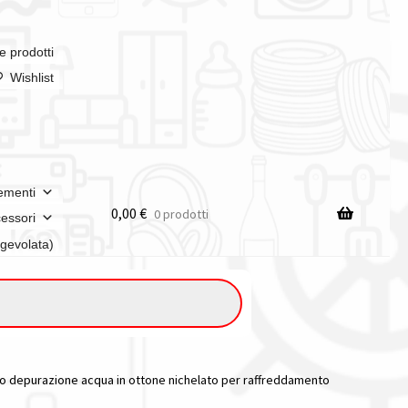
e prodotti
Wishlist
ementi
0,00
€
0 prodotti
essori
agevolata)
iltro depurazione acqua in ottone nichelato per raffreddamento