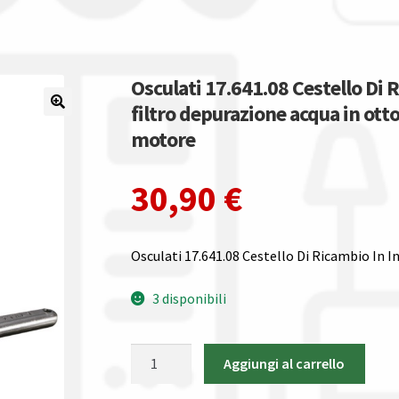
Osculati 17.641.08 Cestello Di R
filtro depurazione acqua in ot
motore
30,90
€
Osculati 17.641.08 Cestello Di Ricambio In In
3 disponibili
Osculati
Aggiungi al carrello
17.641.08
Cestello