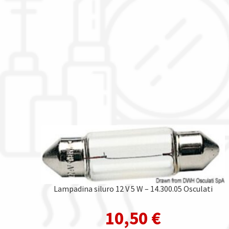
Lampadina siluro 12 V 5 W – 14.300.05 Osculati
10,50
€