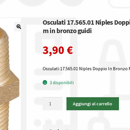
Osculati 17.565.01 Niples Dopp
m in bronzo guidi
3,90
€
Osculati 17.565.01 Niples Doppio In Bronzo
3 disponibili
Osculati
Aggiungi al carrello
17.565.01
Niples
Doppio
In