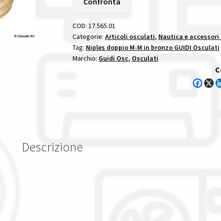
Confronta
Bronzo
M-
COD:
17.565.01
M
Categorie:
Articoli osculati
,
Nautica e accessori
Tag:
Niples doppio M-M in bronzo GUIDI Osculati
1/4"
Marchio:
Guidi Osc
,
Osculati
niples
C
doppio
m
m
in
bronzo
guidi
Descrizione
quantità