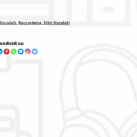
 Osculati
,
Raccorderia, filtri Osculati
ondividi su: