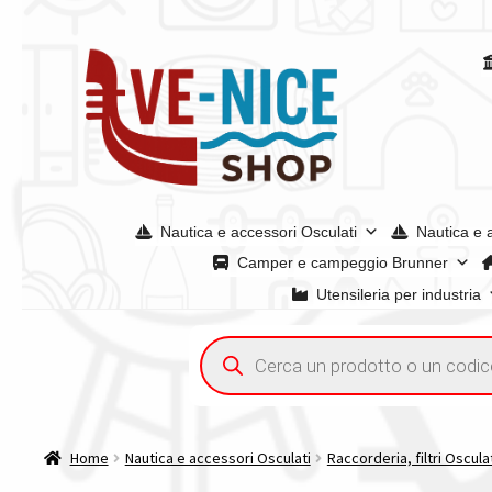
Vai
Vai
alla
al
navigazione
contenuto
Nautica e accessori Osculati
Nautica e 
Camper e campeggio Brunner
Utensileria per industria
Home
Acquisto iva 4% (agevolata)
Chi siamo
Condizioni g
Ricerca
prodotti
Spedizioni in europa
Spedizioni in italia
Tutte le categori
Home
Nautica e accessori Osculati
Raccorderia, filtri Oscula