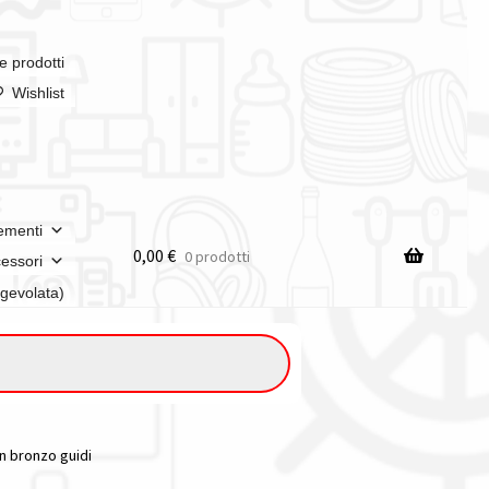
e prodotti
Wishlist
ementi
0,00
€
0 prodotti
essori
agevolata)
n bronzo guidi