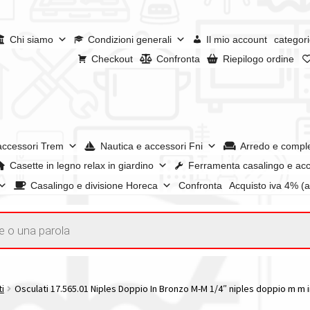
Chi siamo
Condizioni generali
Il mio account
categori
Checkout
Confronta
Riepilogo ordine
accessori Trem
Nautica e accessori Fni
Arredo e compl
Casette in legno relax in giardino
Ferramenta casalingo e acc
Casalingo e divisione Horeca
Confronta
Acquisto iva 4% (
enerali
Confronta
Confronta
I nostri negozi
Riepilogo ordine
e dei prodotti
Wishlist
Checkout
Il mio account
ti
Osculati 17.565.01 Niples Doppio In Bronzo M-M 1/4″ niples doppio m m i