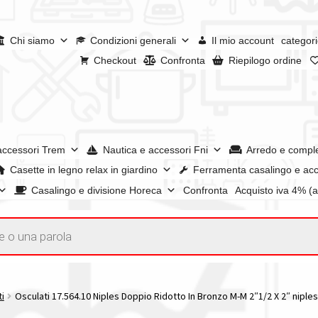
Chi siamo
Condizioni generali
Il mio account
categori
Checkout
Confronta
Riepilogo ordine
accessori Trem
Nautica e accessori Fni
Arredo e compl
Casette in legno relax in giardino
Ferramenta casalingo e acc
Casalingo e divisione Horeca
Confronta
Acquisto iva 4% (
enerali
Confronta
Confronta
I nostri negozi
Riepilogo ordine
e dei prodotti
Wishlist
Checkout
Il mio account
ti
Osculati 17.564.10 Niples Doppio Ridotto In Bronzo M-M 2″1/2 X 2″ niple