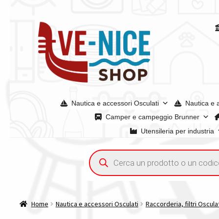
Vai
Vai
alla
al
navigazione
contenuto
Nautica e accessori Osculati
Nautica e 
Camper e campeggio Brunner
Utensileria per industria
Home
Acquisto iva 4% (agevolata)
Chi siamo
Condizioni g
Ricerca
prodotti
Spedizioni in europa
Spedizioni in italia
Tutte le categori
Home
Nautica e accessori Osculati
Raccorderia, filtri Oscula