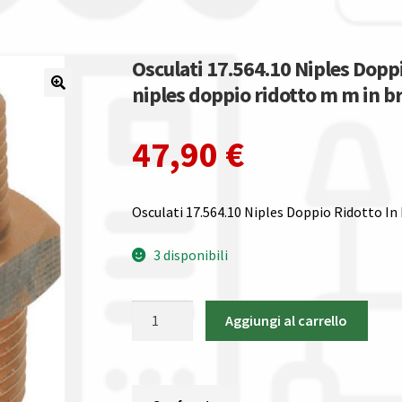
Osculati 17.564.10 Niples Dopp
niples doppio ridotto m m in b
47,90
€
Osculati 17.564.10 Niples Doppio Ridotto In
3 disponibili
Osculati
Aggiungi al carrello
17.564.10
Niples
Doppio
Ridotto