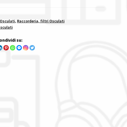
 Osculati
,
Raccorderia, filtri Osculati
Osculati
ondividi su: