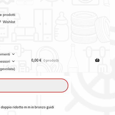
e prodotti
Wishlist
ementi
0,00
€
0 prodotti
essori
agevolata)
s doppio ridotto m m in bronzo guidi