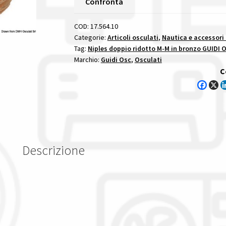
Confronta
In
Bronzo
COD:
17.564.10
M-
Categorie:
Articoli osculati
,
Nautica e accessori
Tag:
Niples doppio ridotto M-M in bronzo GUIDI 
M
Marchio:
Guidi Osc
,
Osculati
2"1/2
C
X
2"
niples
doppio
ridotto
m
Descrizione
m
in
bronzo
guidi
quantità