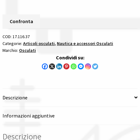
T
Spedizioni in italia
Ridotta
Speedfit
Confronta
22/22/15
Tutte le categorie dei prodotti
Mm
COD:
17.116.37
sistema
Categorie:
Articoli osculati
,
Nautica e accessori Osculati
Wishlist
Marchio:
Osculati
di
Condividi su:
raccordi
Checkout
rapidi
a
Il mio account
tenuta
stagna
Descrizione
per
impianti
idrici
Informazioni aggiuntive
speedfit
di
Descrizione
john