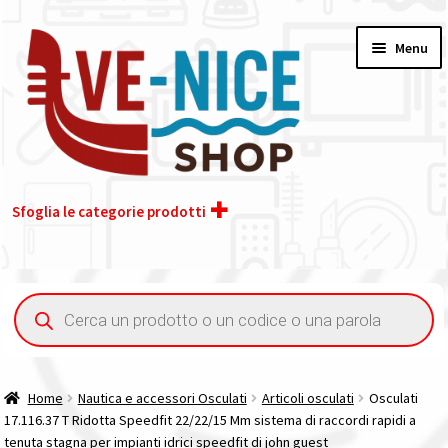
Vai
Vai
Menu
alla
al
navigazione
contenuto
Sfoglia le categorie prodotti
Home
Ricerca
prodotti
Acquisto iva 4% (agevolata)
Chi siamo
Home
Nautica e accessori Osculati
Articoli osculati
Osculati
17.116.37 T Ridotta Speedfit 22/22/15 Mm sistema di raccordi rapidi a
Contatti
tenuta stagna per impianti idrici speedfit di john guest