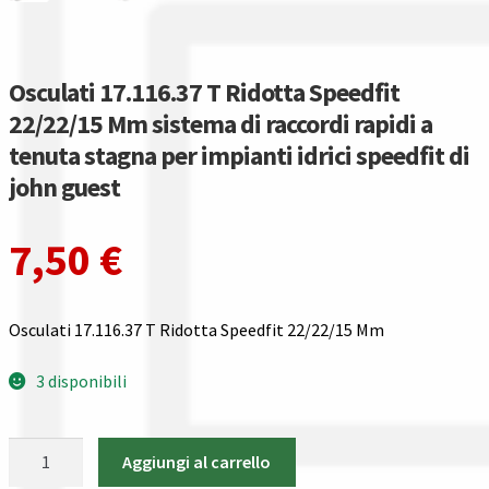
Gestione resi
Guida all’utilizzo del sito
Osculati 17.116.37 T Ridotta Speedfit
22/22/15 Mm sistema di raccordi rapidi a
Pagamenti
tenuta stagna per impianti idrici speedfit di
john guest
Privacy policy
Confronta
7,50
€
Confronta
Osculati 17.116.37 T Ridotta Speedfit 22/22/15 Mm
I nostri negozi
3 disponibili
Riepilogo ordine
Osculati
Aggiungi al carrello
Spedizioni in europa
17.116.37