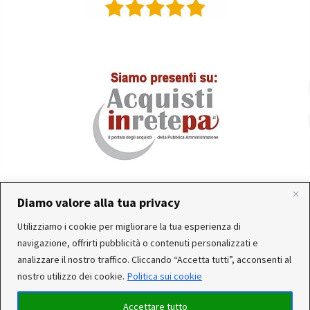
Diamo valore alla tua privacy
In occasione delle FERIE ESTIVE, alcune aziende
Utilizziamo i cookie per migliorare la tua esperienza di
produttrici e corrieri potrebbero sospendere o rallentare
Servizio clienti attivo: Da Lunedì a Venerdì dalle 10:30 alle
navigazione, offrirti pubblicità o contenuti personalizzati e
temporaneamente le attività. Per questo motivo, gli
12:30 e dalle 15:30 alle 17:30
analizzare il nostro traffico. Cliccando “Accetta tutti”, acconsenti al
ordini di alcuni reparti (Utensileria - Ferramenta - arredo)
nostro utilizzo dei cookie.
Politica sui cookie
ricevuti, potrebbero essere CONSEGNATI DOPO IL 25-08-
2026. Noi saremo chiusi per ferie dal 15 al 22 Agosto. Per
Accettare tutto