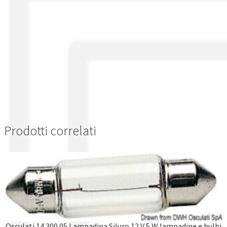
Prodotti correlati
Osculati 14.300.05 Lampadina Siluro 12 V 5 W lampadine e bulbi