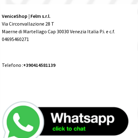
VeniceShop | Felm s.r.l.
Via Circonvallazione 28 T
Maerne di Martellago Cap 30030 Venezia Italia P.i. e c.f.
04695460271
Telefono :
+390414581139