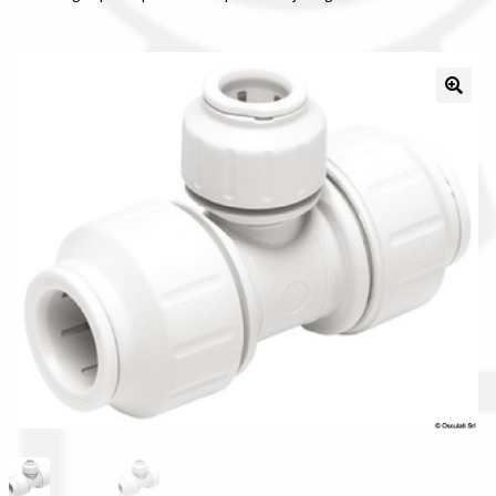
Il nostro gruppo acquisti
La nostra azienda
Condizioni generali
Acquisti in rete pubblica amministrazione
Assicurazione integrativa Garanzia3
Bonus fiscali 2025
Diritto di recesso
Garanzia del produttore