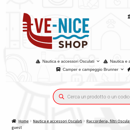
Vai
Vai
alla
al
navigazione
contenuto
Nautica e accessori Osculati
Nautica e 
Camper e campeggio Brunner
Home
Chi siamo
Condizioni generali
Confronta
Confront
Ricerca
prodotti
Tutte le categorie dei prodotti
Wishlist
Checkout
Il mio 
Home
Nautica e accessori Osculati
Raccorderia, filtri Oscula
guest