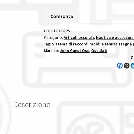
3/4"
Speedfit
Confronta
Femmina/Maschio
sistema
COD:
17.116.25
di
Categorie:
Articoli osculati
,
Nautica e accessori
Tag:
Sistema di raccordi rapidi a tenuta stagna p
raccordi
Marchio:
John Guest Osc
,
Osculati
rapidi
C
a
tenuta
stagna
per
impianti
idrici
Descrizione
speedfit
di
john
guest