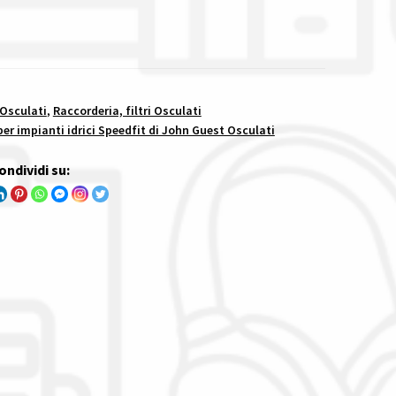
 Osculati
,
Raccorderia, filtri Osculati
er impianti idrici Speedfit di John Guest Osculati
ondividi su: