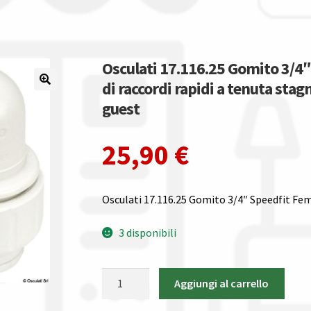
Osculati 17.116.25 Gomito 3/4
di raccordi rapidi a tenuta stag
guest
25,90
€
Osculati 17.116.25 Gomito 3/4″ Speedfit F
3 disponibili
Osculati
Aggiungi al carrello
17.116.25
Gomito