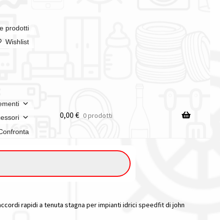
e prodotti
Wishlist
ementi
0,00
€
0 prodotti
essori
Confronta
n italia
ordi rapidi a tenuta stagna per impianti idrici speedfit di john