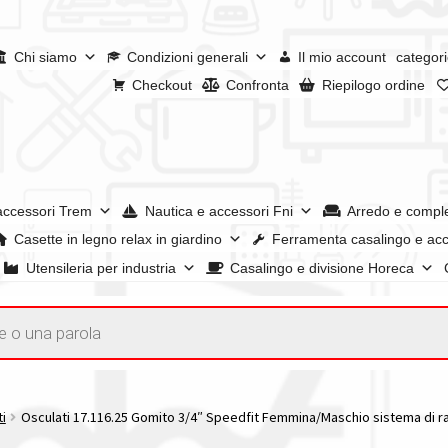
Chi siamo
Condizioni generali
Il mio account
categori
Checkout
Confronta
Riepilogo ordine
accessori Trem
Nautica e accessori Fni
Arredo e compl
Casette in legno relax in giardino
Ferramenta casalingo e acc
Utensileria per industria
Casalingo e divisione Horeca
a
I nostri negozi
Riepilogo ordine
Spedizioni in europa
Spedizioni i
account
ti
Osculati 17.116.25 Gomito 3/4″ Speedfit Femmina/Maschio sistema di racc