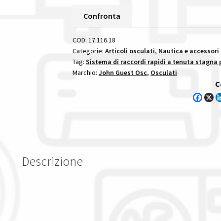
T
3/4"
Confronta
Speedfit
22
COD:
17.116.18
Mm
Categorie:
Articoli osculati
,
Nautica e accessori
Tag:
Sistema di raccordi rapidi a tenuta stagna p
sistema
Marchio:
John Guest Osc
,
Osculati
di
C
raccordi
rapidi
a
tenuta
stagna
per
Descrizione
impianti
idrici
speedfit
di
john