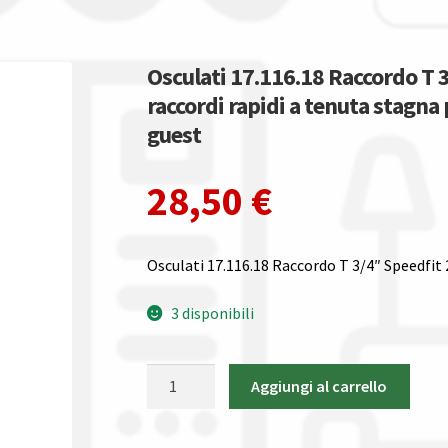
Osculati 17.116.18 Raccordo T 
raccordi rapidi a tenuta stagna 
guest
28,50
€
Osculati 17.116.18 Raccordo T 3/4″ Speedfit
3 disponibili
Osculati
Aggiungi al carrello
17.116.18
Raccordo