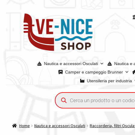
Vai
Vai
alla
al
navigazione
contenuto
Nautica e accessori Osculati
Nautica e 
Camper e campeggio Brunner
Utensileria per industria
Home
Acquisto iva 4% (agevolata)
Chi siamo
Condizioni g
Ricerca
prodotti
Spedizioni in europa
Spedizioni in italia
Tutte le categori
Home
Nautica e accessori Osculati
Raccorderia, filtri Oscula