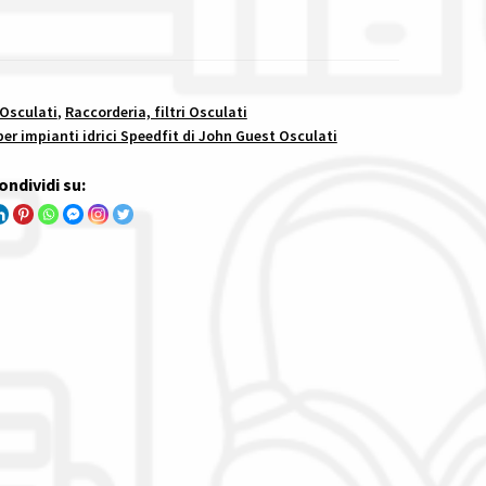
 Osculati
,
Raccorderia, filtri Osculati
er impianti idrici Speedfit di John Guest Osculati
ondividi su: