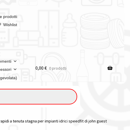
e prodotti
Wishlist
ementi
0,00
€
0 prodotti
essori
agevolata)
pidi a tenuta stagna per impianti idrici speedfit di john guest