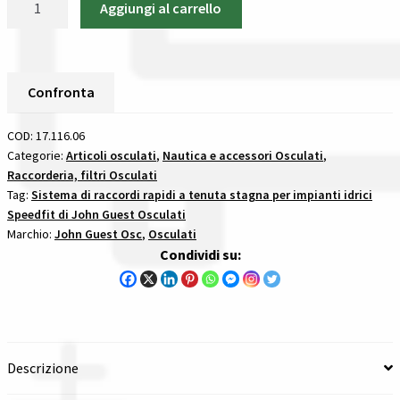
Aggiungi al carrello
17.116.06
Spedizioni in italia
Raccordo
3/4"
Tutte le categorie dei prodotti
Speedfit
Confronta
Femmina/Maschio
Wishlist
22
COD:
17.116.06
Mm
Categorie:
Articoli osculati
,
Nautica e accessori Osculati
,
Checkout
Raccorderia, filtri Osculati
sistema
Tag:
Sistema di raccordi rapidi a tenuta stagna per impianti idrici
di
Speedfit di John Guest Osculati
raccordi
Il mio account
Marchio:
John Guest Osc
,
Osculati
rapidi
Condividi su:
a
tenuta
stagna
per
impianti
Descrizione
idrici