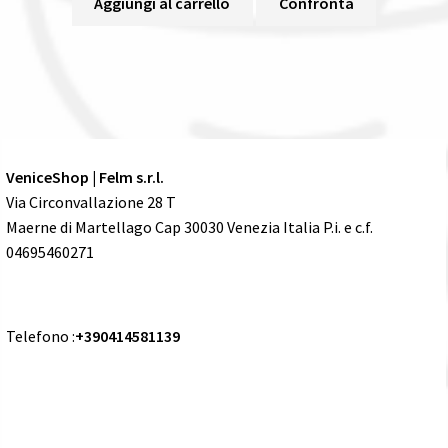
Aggiungi al carrello
Confronta
VeniceShop | Felm s.r.l.
Via Circonvallazione 28 T
Maerne di Martellago Cap 30030 Venezia Italia P.i. e c.f.
04695460271
Telefono :
+390414581139