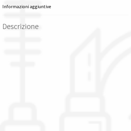
speedfit
Informazioni aggiuntive
di
john
guest
Descrizione
quantità