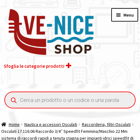
Vai
Vai
Menu
alla
al
navigazione
contenuto
Sfoglia le categorie prodotti
Home
Ricerca
prodotti
Acquisto iva 4% (agevolata)
Chi siamo
Home
Nautica e accessori Osculati
Raccorderia, filtri Osculati
Osculati 17.116.06 Raccordo 3/4″ Speedfit Femmina/Maschio 22 Mm
Contatti
sistema di raccordi rapidi a tenuta stagna per impianti idrici speedfit di