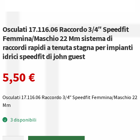
Gestione resi
Guida all’utilizzo del sito
Osculati 17.116.06 Raccordo 3/4″ Speedfit
Pagamenti
Femmina/Maschio 22 Mm sistema di
raccordi rapidi a tenuta stagna per impianti
Privacy policy
idrici speedfit di john guest
Confronta
5,50
€
Confronta
Osculati 17.116.06 Raccordo 3/4″ Speedfit Femmina/Maschio 22
I nostri negozi
Mm
Riepilogo ordine
3 disponibili
Spedizioni in europa
Osculati