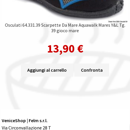
Osculati 64.331.39 Scarpette Da Mare Aquawalk Mares Y&L Tg.
39 gioco mare
13,90
€
Aggiungi al carrello
Confronta
VeniceShop | Felm s.r.l.
Via Circonvallazione 28 T