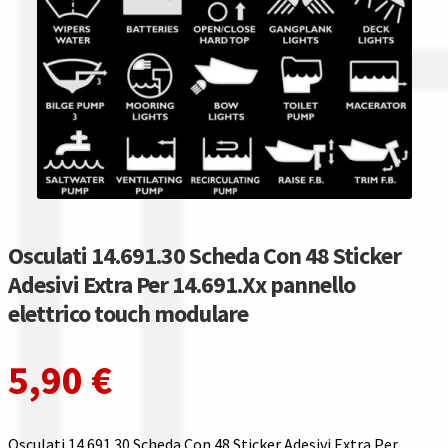
Gestione resi
Guida all’utilizzo del sito
Pagamenti
Privacy policy
Confronta
Osculati 14.691.30 Scheda Con 48 Sticker
Confronta
Adesivi Extra Per 14.691.Xx pannello
elettrico touch modulare
I nostri negozi
5,90
€
Riepilogo ordine
Spedizioni in europa
Osculati 14.691.30 Scheda Con 48 Sticker Adesivi Extra Per