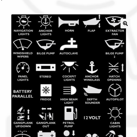
Il nostro gruppo acquisti
La nostra azienda
Condizioni generali
Acquisti in rete pubblica amministrazione
Assicurazione integrativa Garanzia3
Bonus fiscali 2025
Diritto di recesso
Garanzia del produttore