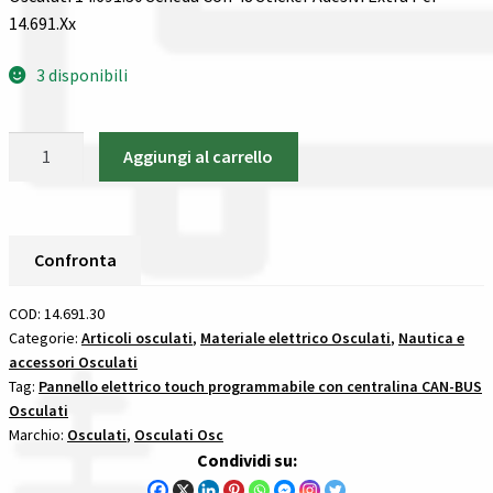
14.691.Xx
Spedizioni in italia
3 disponibili
Tutte le categorie dei prodotti
Osculati
Aggiungi al carrello
Wishlist
14.691.30
Scheda
Checkout
Con
48
Confronta
Il mio account
Sticker
Adesivi
COD:
14.691.30
Extra
Categorie:
Articoli osculati
,
Materiale elettrico Osculati
,
Nautica e
accessori Osculati
Per
Tag:
Pannello elettrico touch programmabile con centralina CAN-BUS
14.691.Xx
Osculati
pannello
Marchio:
Osculati
,
Osculati Osc
elettrico
Condividi su:
touch