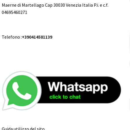
Maerne di Martellago Cap 30030 Venezia Italia P.i. e c.f.
04695460271
Telefono :
+390414581139
Guida utilizzo del sito