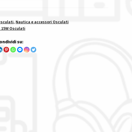
Osculati
,
Nautica e accessori Osculati
l 15W Osculati
ondividi su: