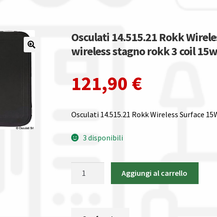
Osculati 14.515.21 Rokk Wirele
wireless stagno rokk 3 coil 15
121,90
€
Osculati 14.515.21 Rokk Wireless Surface 15
3 disponibili
Osculati
Aggiungi al carrello
14.515.21
Rokk
Wireless
Surface