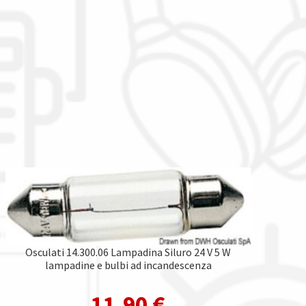
Osculati 14.300.06 Lampadina Siluro 24 V 5 W
lampadine e bulbi ad incandescenza
11,90
€