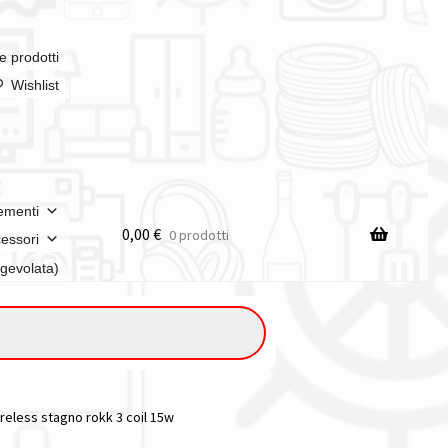
e prodotti
Wishlist
ementi
0,00
€
0 prodotti
essori
agevolata)
reless stagno rokk 3 coil 15w