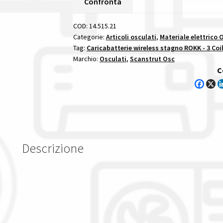
Confronta
15W
12/24V
COD:
14.515.21
caricabatterie
Categorie:
Articoli osculati
,
Materiale elettrico 
Tag:
Caricabatterie wireless stagno ROKK - 3 Coi
wireless
Marchio:
Osculati
,
Scanstrut Osc
stagno
C
rokk
3
coil
15w
quantità
Descrizione