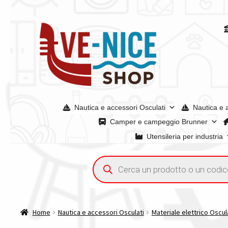
Vai
Vai
alla
al
navigazione
contenuto
Nautica e accessori Osculati
Nautica e 
Camper e campeggio Brunner
Utensileria per industria
Home
Acquisto iva 4% (agevolata)
Chi siamo
Condizioni g
Ricerca
prodotti
Spedizioni in europa
Spedizioni in italia
Tutte le categori
Home
Nautica e accessori Osculati
Materiale elettrico Oscul