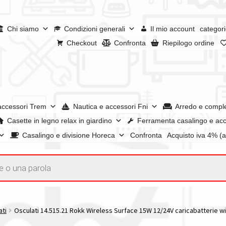
Chi siamo
Condizioni generali
Il mio account
categori
Checkout
Confronta
Riepilogo ordine
accessori Trem
Nautica e accessori Fni
Arredo e compl
Casette in legno relax in giardino
Ferramenta casalingo e acc
Casalingo e divisione Horeca
Confronta
Acquisto iva 4% (
enerali
Confronta
Confronta
I nostri negozi
Riepilogo ordine
e dei prodotti
Wishlist
Checkout
Il mio account
ati
Osculati 14.515.21 Rokk Wireless Surface 15W 12/24V caricabatterie wi