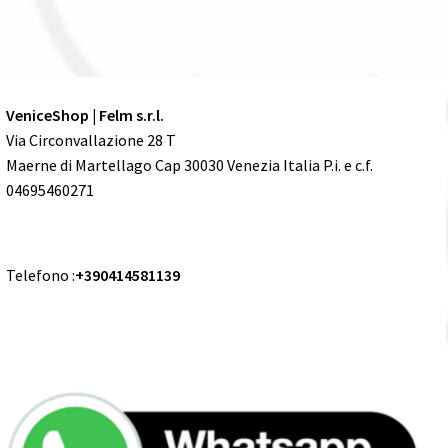
VeniceShop | Felm s.r.l.
Via Circonvallazione 28 T
Maerne di Martellago Cap 30030 Venezia Italia P.i. e c.f.
04695460271
Telefono :
+390414581139