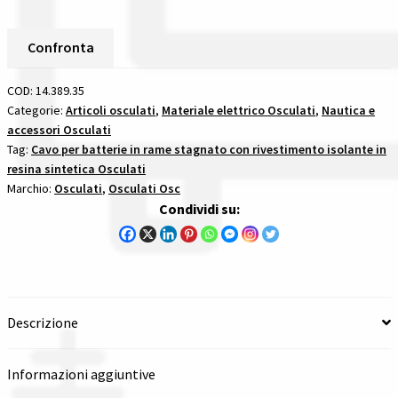
Batterie
Spedizioni in italia
Rosso
Confronta
In
Tutte le categorie dei prodotti
Rame
COD:
14.389.35
Stagnato
Categorie:
Articoli osculati
,
Materiale elettrico Osculati
,
Nautica e
Wishlist
accessori Osculati
35
Tag:
Cavo per batterie in rame stagnato con rivestimento isolante in
Mm
resina sintetica Osculati
Checkout
cavo
Marchio:
Osculati
,
Osculati Osc
per
Condividi su:
batterie
Il mio account
in
rame
stagnato
con
Descrizione
rivestimento
isolante
Informazioni aggiuntive
in