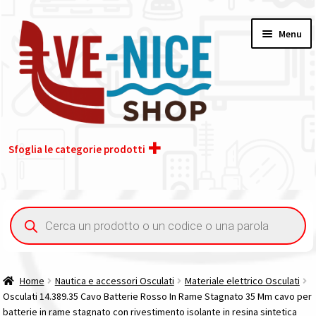
Vai
Vai
Menu
alla
al
navigazione
contenuto
Sfoglia le categorie prodotti
Home
Ricerca
prodotti
Acquisto iva 4% (agevolata)
Chi siamo
Home
Nautica e accessori Osculati
Materiale elettrico Osculati
Osculati 14.389.35 Cavo Batterie Rosso In Rame Stagnato 35 Mm cavo per
Contatti
batterie in rame stagnato con rivestimento isolante in resina sintetica