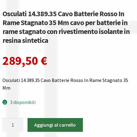
Gestione resi
Osculati 14.389.35 Cavo Batterie Rosso In
Guida all’utilizzo del sito
Rame Stagnato 35 Mm cavo per batterie in
rame stagnato con rivestimento isolante in
Pagamenti
resina sintetica
Privacy policy
289,50
€
Confronta
Osculati 14.389.35 Cavo Batterie Rosso In Rame Stagnato 35
Confronta
Mm
I nostri negozi
3 disponibili
Riepilogo ordine
Osculati
Aggiungi al carrello
14.389.35
Spedizioni in europa
Cavo