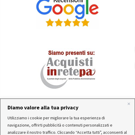
Diamo valore alla tua privacy
In occasione delle FERIE ESTIVE, alcune aziende
Utilizziamo i cookie per migliorare la tua esperienza di
produttrici e corrieri potrebbero sospendere o rallentare
Servizio clienti attivo: Da Lunedì a Venerdì dalle 10:30 alle
navigazione, offrirti pubblicità o contenuti personalizzati e
temporaneamente le attività. Per questo motivo, gli
12:30 e dalle 15:30 alle 17:30
analizzare il nostro traffico. Cliccando “Accetta tutti”, acconsenti al
ordini di alcuni reparti (Utensileria - Ferramenta - arredo)