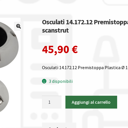
Osculati 14.172.12 Premistopp
scanstrut
45,90
€
Osculati 14.172.12 Premistoppa Plastica Ø
3 disponibili
Osculati
Aggiungi al carrello
14.172.12
Premistoppa
Plastica
Ø