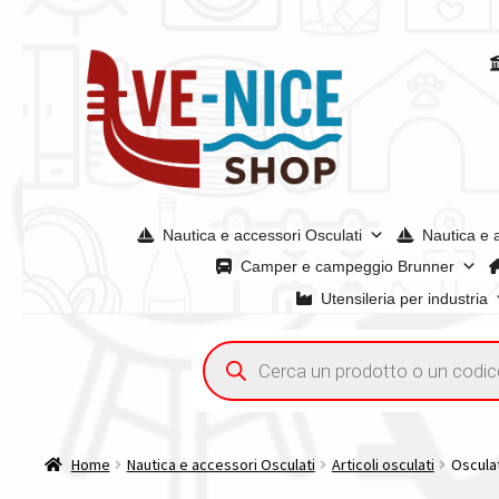
Vai
Vai
alla
al
navigazione
contenuto
Nautica e accessori Osculati
Nautica e 
Camper e campeggio Brunner
Utensileria per industria
Home
Acquisto iva 4% (agevolata)
Chi siamo
Condizioni g
Ricerca
prodotti
Spedizioni in europa
Spedizioni in italia
Tutte le categori
Home
Nautica e accessori Osculati
Articoli osculati
Oscula