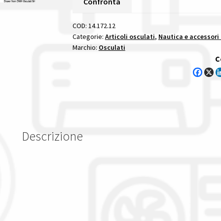
Confronta
12/15
Mm
COD:
14.172.12
premistoppa
Categorie:
Articoli osculati
,
Nautica e accessori
Marchio:
Osculati
scanstrut
C
quantità
Descrizione