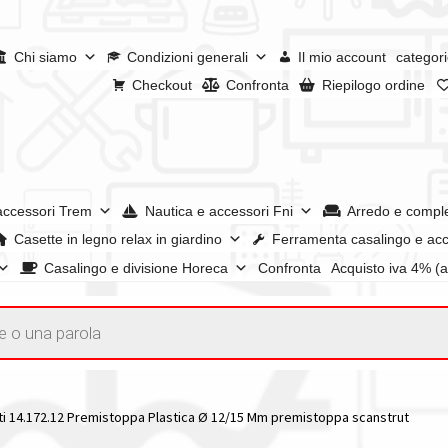
Chi siamo
Condizioni generali
Il mio account
categori
Checkout
Confronta
Riepilogo ordine
accessori Trem
Nautica e accessori Fni
Arredo e compl
Casette in legno relax in giardino
Ferramenta casalingo e acc
Casalingo e divisione Horeca
Confronta
Acquisto iva 4% (
enerali
Confronta
Confronta
I nostri negozi
Riepilogo ordine
e dei prodotti
Wishlist
Checkout
Il mio account
ti 14.172.12 Premistoppa Plastica Ø 12/15 Mm premistoppa scanstrut