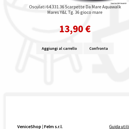
Osculati 64.331.36 Scarpette Da Mare Aquawalk
Mares Y&L Tg. 36 gioco mare
13,90
€
Aggiungi al carrello
Confronta
VeniceShop | Felm s.r.l.
Guida util