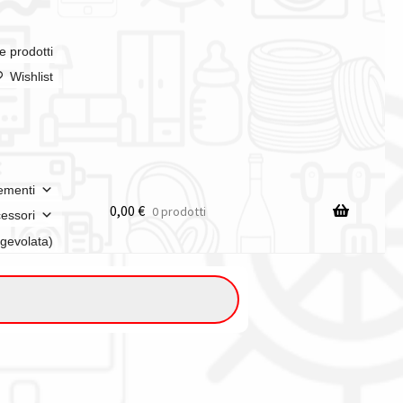
e prodotti
Wishlist
ementi
0,00
€
0 prodotti
essori
agevolata)