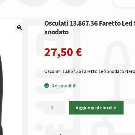
Osculati 13.867.36 Faretto Led
snodato
27,50
€
Osculati 13.867.36 Faretto Led Snodato Ner
3 disponibili
Osculati
Aggiungi al carrello
13.867.36
Faretto
Led
Snodato