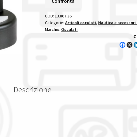
Confronta
Nero
240
COD:
13.867.36
Mm
Categorie:
Articoli osculati
,
Nautica e accessori
Marchio:
Osculati
faretto
C
led
snodato
quantità
Descrizione