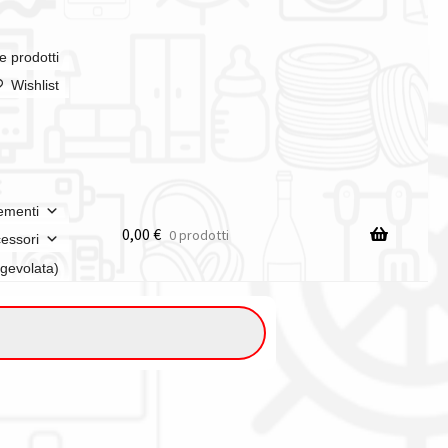
e prodotti
Wishlist
ementi
0,00
€
0 prodotti
essori
agevolata)