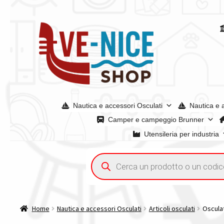
Vai
Vai
alla
al
navigazione
contenuto
Nautica e accessori Osculati
Nautica e 
Camper e campeggio Brunner
Utensileria per industria
Home
Acquisto iva 4% (agevolata)
Chi siamo
Condizioni g
Ricerca
prodotti
Spedizioni in europa
Spedizioni in italia
Tutte le categori
Home
Nautica e accessori Osculati
Articoli osculati
Oscula