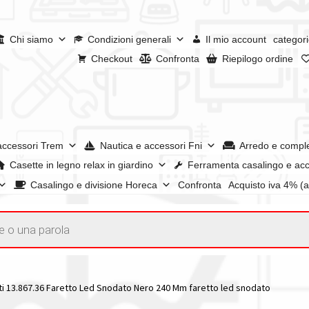
Chi siamo
Condizioni generali
Il mio account
categori
Checkout
Confronta
Riepilogo ordine
accessori Trem
Nautica e accessori Fni
Arredo e compl
Casette in legno relax in giardino
Ferramenta casalingo e acc
Casalingo e divisione Horeca
Confronta
Acquisto iva 4% (
enerali
Confronta
Confronta
I nostri negozi
Riepilogo ordine
e dei prodotti
Wishlist
Checkout
Il mio account
ti 13.867.36 Faretto Led Snodato Nero 240 Mm faretto led snodato