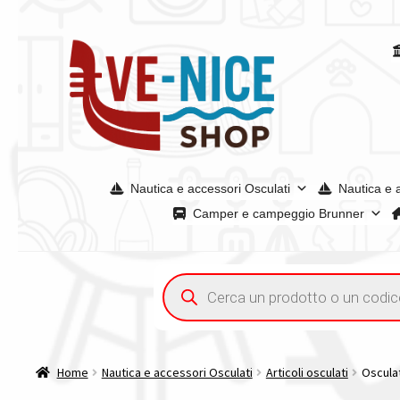
Vai
Vai
alla
al
navigazione
contenuto
Nautica e accessori Osculati
Nautica e 
Camper e campeggio Brunner
Home
Chi siamo
Condizioni generali
Confronta
Confront
Ricerca
prodotti
Tutte le categorie dei prodotti
Wishlist
Checkout
Il mio 
Home
Nautica e accessori Osculati
Articoli osculati
Osculat