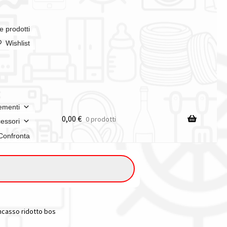
e prodotti
Wishlist
ementi
0,00
€
0 prodotti
essori
Confronta
n italia
incasso ridotto bos