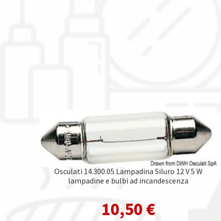
Osculati 14.300.05 Lampadina Siluro 12 V 5 W
lampadine e bulbi ad incandescenza
10,50
€