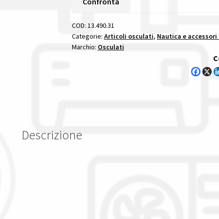
Confronta
Ad
Incasso
COD:
13.490.31
Dimmerabile
Categorie:
Articoli osculati
,
Nautica e accessori
Marchio:
Osculati
Bos
C
plafoniera
led
ad
incasso
ridotto
bos
Descrizione
quantità