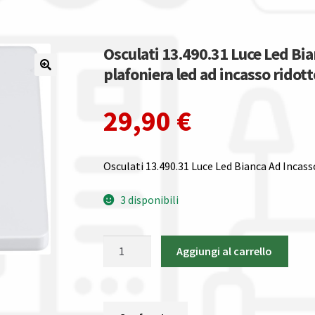
Osculati 13.490.31 Luce Led Bi
plafoniera led ad incasso ridot
29,90
€
Osculati 13.490.31 Luce Led Bianca Ad Inca
3 disponibili
Osculati
Aggiungi al carrello
13.490.31
Luce
Led
Bianca