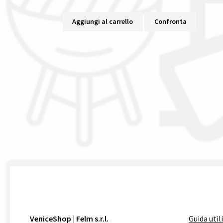
Aggiungi al carrello
Confronta
VeniceShop | Felm s.r.l.
Guida util