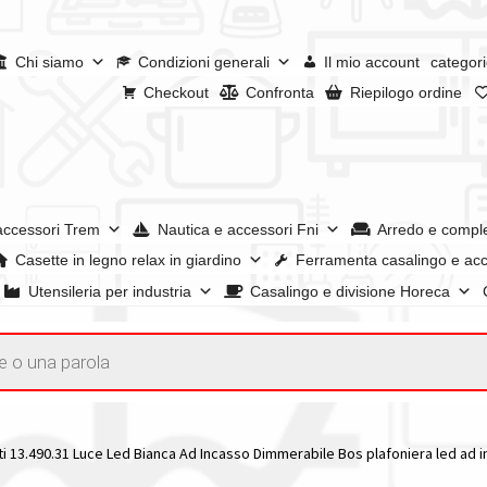
Chi siamo
Condizioni generali
Il mio account
categori
Checkout
Confronta
Riepilogo ordine
accessori Trem
Nautica e accessori Fni
Arredo e compl
Casette in legno relax in giardino
Ferramenta casalingo e acc
Utensileria per industria
Casalingo e divisione Horeca
a
I nostri negozi
Riepilogo ordine
Spedizioni in europa
Spedizioni i
account
i 13.490.31 Luce Led Bianca Ad Incasso Dimmerabile Bos plafoniera led ad 