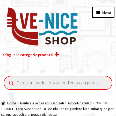
Vai
Vai
Menu
alla
al
navigazione
contenuto
Sfoglia le categorie prodotti
Home
Ricerca
prodotti
Acquisto iva 4% (agevolata)
Chi siamo
Home
Nautica e accessori Osculati
Articoli osculati
Osculati
13.300.10 Faro Subacqueo 18 Led Blu Con Prigioniero luce subacquea per
Contatti
carena specchio di poppa plancetta