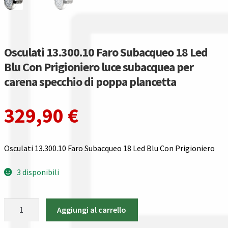
Gestione resi
Guida all’utilizzo del sito
Osculati 13.300.10 Faro Subacqueo 18 Led
Pagamenti
Blu Con Prigioniero luce subacquea per
carena specchio di poppa plancetta
Privacy policy
329,90
€
Confronta
Confronta
Osculati 13.300.10 Faro Subacqueo 18 Led Blu Con Prigioniero
I nostri negozi
3 disponibili
Riepilogo ordine
Osculati
Aggiungi al carrello
13.300.10
Spedizioni in europa