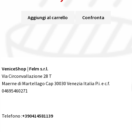
Aggiungi al carrello
Confronta
VeniceShop | Felm s.r.l.
Via Circonvallazione 28 T
Maerne di Martellago Cap 30030 Venezia Italia P.i. e c.f.
04695460271
Telefono :
+390414581139