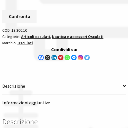
Faro
Subacqueo
Spedizioni in italia
18
Confronta
Led
Tutte le categorie dei prodotti
Blu
COD:
13.300.10
Con
Categorie:
Articoli osculati
,
Nautica e accessori Osculati
Wishlist
Marchio:
Osculati
Prigioniero
Condividi su:
luce
Checkout
subacquea
per
Il mio account
carena
specchio
Descrizione
di
poppa
plancetta
Informazioni aggiuntive
quantità
Descrizione