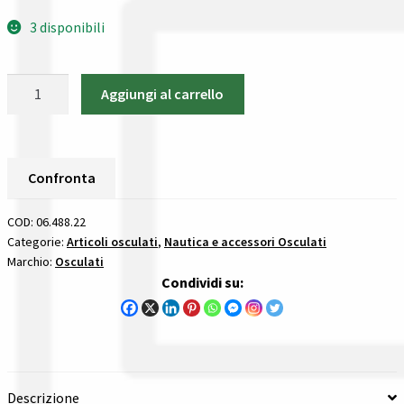
Gestione resi
3 disponibili
Guida all’utilizzo del sito
Osculati
Aggiungi al carrello
Pagamenti
06.488.22
Treccia
Privacy policy
All
Round
Confronta
12
Confronta
Fusi
COD:
06.488.22
Nera
Categorie:
Articoli osculati
,
Nautica e accessori Osculati
Confronta
Marchio:
Osculati
22
Condividi su:
Mm
I nostri negozi
treccia
all
Riepilogo ordine
round
in
Spedizioni in europa
Descrizione
poliestere