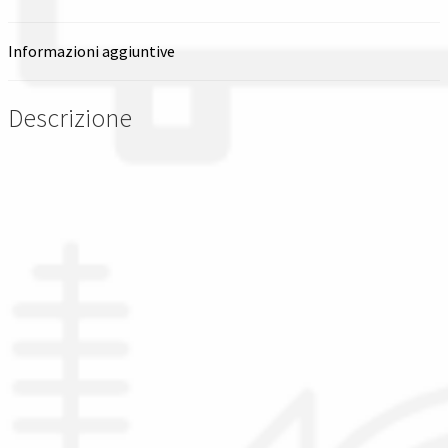
ad
Spedizioni in italia
alta
Informazioni aggiuntive
tenacita
Tutte le categorie dei prodotti
a
Descrizione
12
Wishlist
fusi
quantità
Checkout
Il mio account