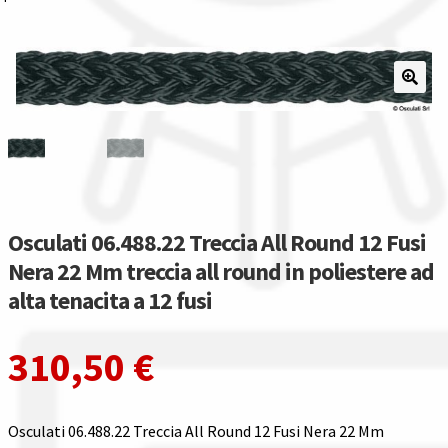
Il nostro gruppo acquisti
La nostra azienda
Condizioni generali
Acquisti in rete pubblica amministrazione
Osculati 06.488.22 Treccia All Round 12 Fusi
Assicurazione integrativa Garanzia3
Nera 22 Mm treccia all round in poliestere ad
alta tenacita a 12 fusi
Bonus fiscali 2025
Diritto di recesso
310,50
€
Garanzia del produttore
Osculati 06.488.22 Treccia All Round 12 Fusi Nera 22 Mm