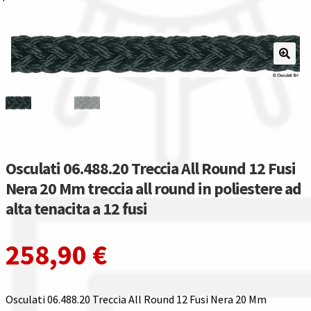
Il nostro gruppo acquisti
La nostra azienda
Condizioni generali
Acquisti in rete pubblica amministrazione
Osculati 06.488.20 Treccia All Round 12 Fusi
Assicurazione integrativa Garanzia3
Nera 20 Mm treccia all round in poliestere ad
alta tenacita a 12 fusi
Bonus fiscali 2025
Diritto di recesso
258,90
€
Garanzia del produttore
Osculati 06.488.20 Treccia All Round 12 Fusi Nera 20 Mm