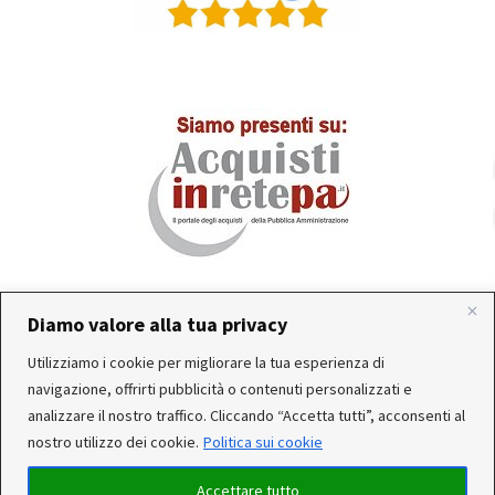
Diamo valore alla tua privacy
In occasione delle FERIE ESTIVE, alcune aziende
Utilizziamo i cookie per migliorare la tua esperienza di
produttrici e corrieri potrebbero sospendere o rallentare
Servizio clienti attivo: Da Lunedì a Venerdì dalle 10:30 alle
navigazione, offrirti pubblicità o contenuti personalizzati e
temporaneamente le attività. Per questo motivo, gli
12:30 e dalle 15:30 alle 17:30
analizzare il nostro traffico. Cliccando “Accetta tutti”, acconsenti al
ordini di alcuni reparti (Utensileria - Ferramenta - arredo)
nostro utilizzo dei cookie.
Politica sui cookie
ricevuti, potrebbero essere CONSEGNATI DOPO IL 25-08-
2026. Noi saremo chiusi per ferie dal 15 al 22 Agosto. Per
Accettare tutto