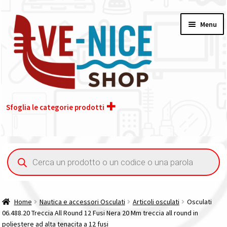
Vai
Vai
Menu
alla
al
navigazione
contenuto
Sfoglia le categorie prodotti
Home
Ricerca
prodotti
Acquisto iva 4% (agevolata)
Chi siamo
Home
Nautica e accessori Osculati
Articoli osculati
Osculati
06.488.20 Treccia All Round 12 Fusi Nera 20 Mm treccia all round in
Contatti
poliestere ad alta tenacita a 12 fusi