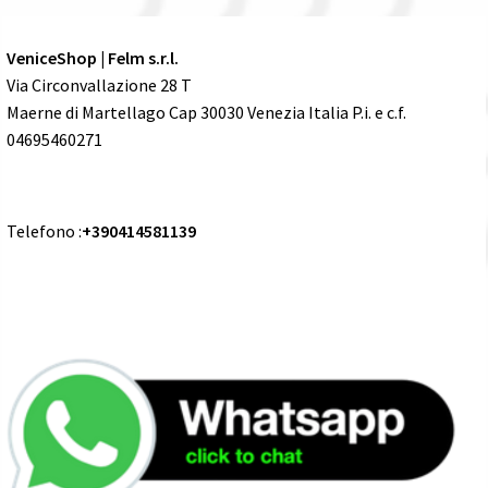
VeniceShop | Felm s.r.l.
Via Circonvallazione 28 T
Maerne di Martellago Cap 30030 Venezia Italia P.i. e c.f.
04695460271
Telefono :
+390414581139