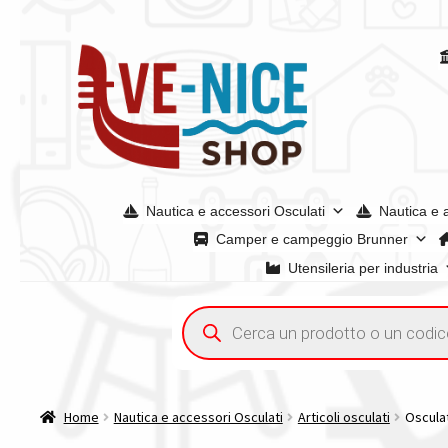
Vai
Vai
alla
al
navigazione
contenuto
Nautica e accessori Osculati
Nautica e 
Camper e campeggio Brunner
Utensileria per industria
Home
Acquisto iva 4% (agevolata)
Chi siamo
Condizioni g
Ricerca
prodotti
Spedizioni in europa
Spedizioni in italia
Tutte le categori
Home
Nautica e accessori Osculati
Articoli osculati
Osculat