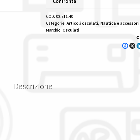
Confronta
A
accessori
COD:
02.711.40
verricelli
Categorie:
Articoli osculati
,
Nautica e accessori
Marchio:
Osculati
salpancora
C
quantità
Descrizione