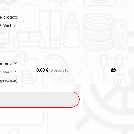
e prodotti
Wishlist
ementi
0,00
€
0 prodotti
essori
agevolata)