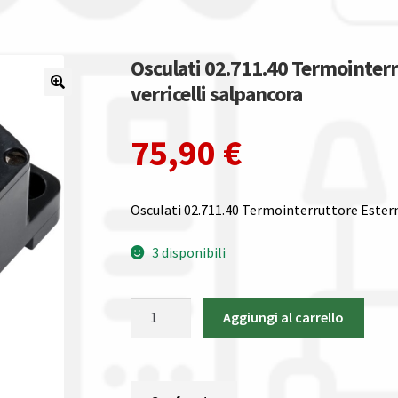
Osculati 02.711.40 Termointerr
verricelli salpancora
75,90
€
Osculati 02.711.40 Termointerruttore Ester
3 disponibili
Osculati
Aggiungi al carrello
02.711.40
Termointerruttore
Esterno
150