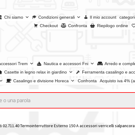
Chi siamo
Condizioni generali
Il mio account
categori
Checkout
Confronta
Riepilogo ordine
accessori Trem
Nautica e accessori Fni
Arredo e compl
Casette in legno relax in giardino
Ferramenta casalingo e acc
Casalingo e divisione Horeca
Confronta
Acquisto iva 4% (
enerali
Confronta
Confronta
I nostri negozi
Riepilogo ordine
e dei prodotti
Wishlist
Checkout
Il mio account
i 02.711.40 Termointerruttore Esterno 150 A accessori verricelli salpancora