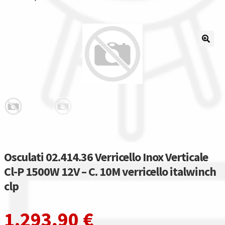
Il nostro gruppo acquisti
La nostra azienda
Condizioni generali
Acquisti in rete pubblica amministrazione
Assicurazione integrativa Garanzia3
Bonus fiscali 2025
Osculati 02.414.36 Verricello Inox Verticale
Cl-P 1500W 12V – C. 10M verricello italwinch
Diritto di recesso
clp
Garanzia del produttore
1.293,90
€