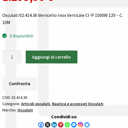
Gestione resi
Osculati 02.414.36 Verricello Inox Verticale Cl-P 1500W 12V – C.
Guida all’utilizzo del sito
10M
Pagamenti
3 disponibili
Privacy policy
Osculati
Aggiungi al carrello
02.414.36
Confronta
Verricello
Inox
Confronta
Verticale
Confronta
Cl-
I nostri negozi
P
COD:
02.414.36
1500W
Categorie:
Articoli osculati
,
Nautica e accessori Osculati
Riepilogo ordine
Marchio:
Osculati
12V
Condividi su:
-
Spedizioni in europa
C.