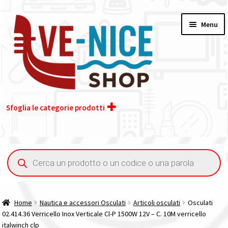
Vai
Vai
Menu
alla
al
navigazione
contenuto
Sfoglia le categorie prodotti
Home
Ricerca
prodotti
Acquisto iva 4% (agevolata)
Chi siamo
Home
Nautica e accessori Osculati
Articoli osculati
Osculati
02.414.36 Verricello Inox Verticale Cl-P 1500W 12V – C. 10M verricello
Contatti
italwinch clp