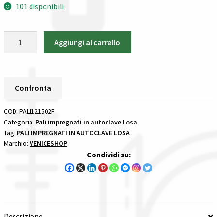
101 disponibili
Spedizioni in italia
PALI
Aggiungi al carrello
Tutte le categorie dei prodotti
IMPREGNATI
DIAM.
Wishlist
12
LUNGH.
Confronta
Checkout
CM.150
PALI
COD:
PALI121502F
Il mio account
IMPREGNATI
Categoria:
Pali impregnati in autoclave Losa
Tag:
PALI IMPREGNATI IN AUTOCLAVE LOSA
IN
Marchio:
VENICESHOP
AUTOCLAVE
Condividi su:
quantità
Descrizione