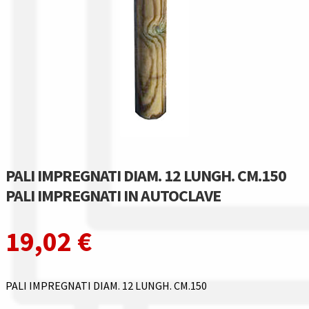
Gestione resi
Guida all’utilizzo del sito
Pagamenti
Privacy policy
Confronta
PALI IMPREGNATI DIAM. 12 LUNGH. CM.150
Confronta
PALI IMPREGNATI IN AUTOCLAVE
I nostri negozi
19,02
€
Riepilogo ordine
PALI IMPREGNATI DIAM. 12 LUNGH. CM.150
Spedizioni in europa