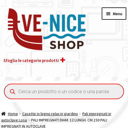
Vai
Vai
Menu
alla
al
navigazione
contenuto
Sfoglia le categorie prodotti
Home
Ricerca
prodotti
Acquisto iva 4% (agevolata)
Chi siamo
Home
Casette in legno relax in giardino
Pali impregnati in
autoclave Losa
PALI IMPREGNATI DIAM. 12 LUNGH. CM.150 PALI
Contatti
IMPREGNATI IN AUTOCLAVE