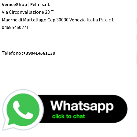
VeniceShop | Felm s.r.l.
Via Circonvallazione 28 T
Maerne di Martellago Cap 30030 Venezia Italia P.i. e c.f.
04695460271
Telefono :
+390414581139