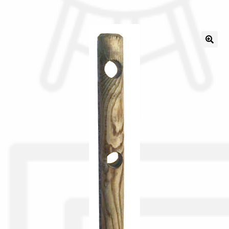
Il nostro gruppo acquisti
La nostra azienda
Condizioni generali
Acquisti in rete pubblica amministrazione
Assicurazione integrativa Garanzia3
Bonus fiscali 2025
Diritto di recesso
Garanzia del produttore