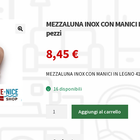
MEZZALUNA INOX CON MANICI IN
pezzi
8,45
€
MEZZALUNA INOX CON MANICI IN LEGNO 4
16 disponibili
MEZZALUNA
Aggiungi al carrello
INOX
CON
MANICI
IN