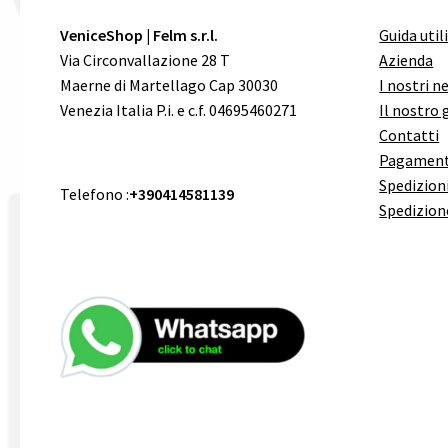
VeniceShop | Felm s.r.l.
Guida util
Via Circonvallazione 28 T
Azienda
Maerne di Martellago Cap 30030
I nostri n
Venezia Italia P.i. e c.f. 04695460271
Il nostro 
Contatti
Pagament
Spedizioni
Telefono :
+390414581139
Spedizion