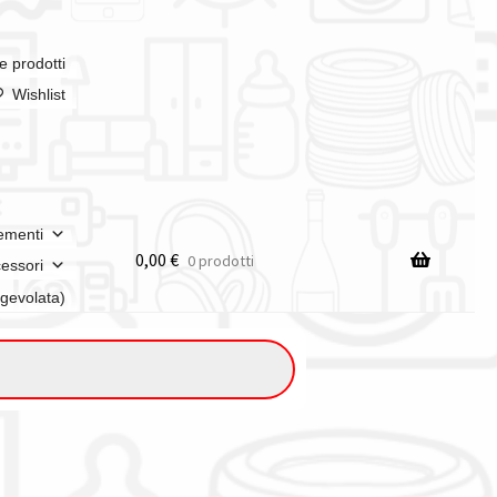
e prodotti
Wishlist
ementi
0,00
€
0 prodotti
essori
agevolata)