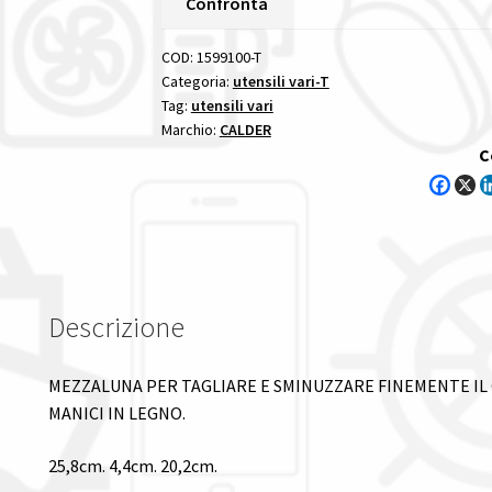
Confronta
LEGNO
418
COD:
1599100-T
CALDER
Categoria:
utensili vari-T
Tag:
utensili vari
utensili
Marchio:
CALDER
vari
C
1
pezzi
quantità
Descrizione
MEZZALUNA PER TAGLIARE E SMINUZZARE FINEMENTE IL CI
MANICI IN LEGNO.
25,8cm. 4,4cm. 20,2cm.