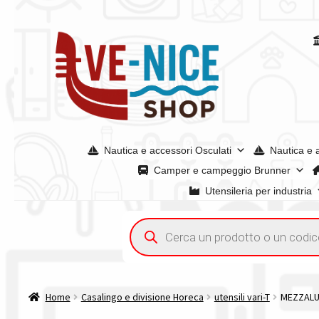
Vai
Vai
alla
al
navigazione
contenuto
Nautica e accessori Osculati
Nautica e 
Camper e campeggio Brunner
Utensileria per industria
Home
Acquisto iva 4% (agevolata)
Chi siamo
Condizioni g
Ricerca
prodotti
Spedizioni in europa
Spedizioni in italia
Tutte le categori
Home
Casalingo e divisione Horeca
utensili vari-T
MEZZALUN