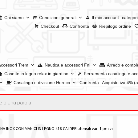
Chi siamo
Condizioni generali
Il mio account
categori
Checkout
Confronta
Riepilogo ordine
accessori Trem
Nautica e accessori Fni
Arredo e compl
Casette in legno relax in giardino
Ferramenta casalingo e acc
Casalingo e divisione Horeca
Confronta
Acquisto iva 4% (
enerali
Confronta
Confronta
I nostri negozi
Riepilogo ordine
e dei prodotti
Wishlist
Checkout
Il mio account
A INOX CON MANICI IN LEGNO 418 CALDER utensili vari 1 pezzi