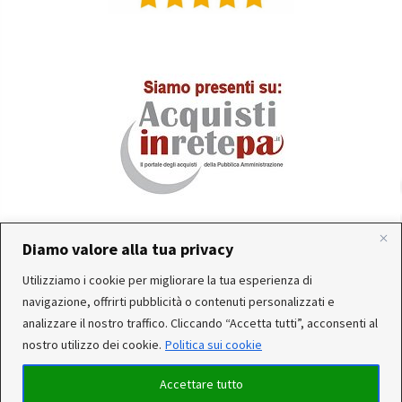
Diamo valore alla tua privacy
In occasione delle FERIE ESTIVE, alcune aziende
Utilizziamo i cookie per migliorare la tua esperienza di
produttrici e corrieri potrebbero sospendere o rallentare
Servizio clienti attivo: Da Lunedì a Venerdì dalle 10:30 alle
navigazione, offrirti pubblicità o contenuti personalizzati e
temporaneamente le attività. Per questo motivo, gli
12:30 e dalle 15:30 alle 17:30
analizzare il nostro traffico. Cliccando “Accetta tutti”, acconsenti al
ordini di alcuni reparti (Utensileria - Ferramenta - arredo)
nostro utilizzo dei cookie.
Politica sui cookie
ricevuti, potrebbero essere CONSEGNATI DOPO IL 25-08-
2026. Noi saremo chiusi per ferie dal 15 al 22 Agosto. Per
Accettare tutto
qualsiasi dubbio, il nostro servizio clienti è a Tua