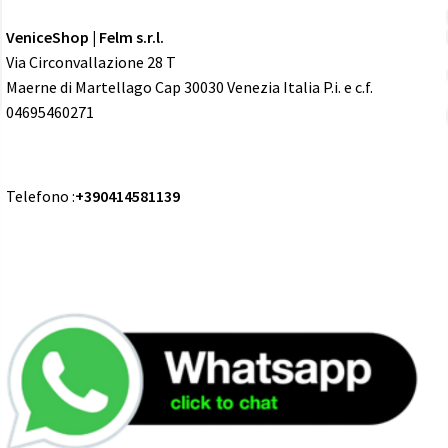
VeniceShop | Felm s.r.l.
Via Circonvallazione 28 T
Maerne di Martellago Cap 30030 Venezia Italia P.i. e c.f.
04695460271
Telefono :
+390414581139