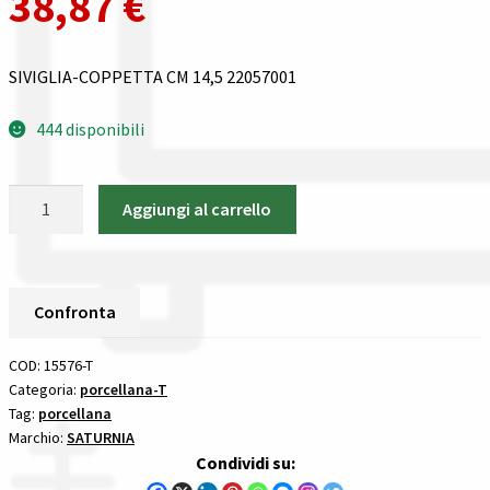
38,87
€
Gestione resi
Guida all’utilizzo del sito
SIVIGLIA-COPPETTA CM 14,5 22057001
Pagamenti
444 disponibili
Privacy policy
SIVIGLIA-
Aggiungi al carrello
COPPETTA
Confronta
CM
14,5
Confronta
22057001
Confronta
SATURNIA
I nostri negozi
porcellana
COD:
15576-T
12
Categoria:
porcellana-T
Tag:
porcellana
Riepilogo ordine
pezzi
Marchio:
SATURNIA
quantità
Condividi su:
Spedizioni in europa