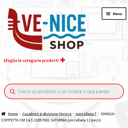
Vai
Vai
Menu
alla
al
navigazione
contenuto
Sfoglia le categorie prodotti
Home
Ricerca
prodotti
Acquisto iva 4% (agevolata)
Chi siamo
Home
Casalingo e divisione Horeca
porcellana-T
SIVIGLIA-
COPPETTA CM 14,5 22057001 SATURNIA porcellana 12 pezzi
Contatti