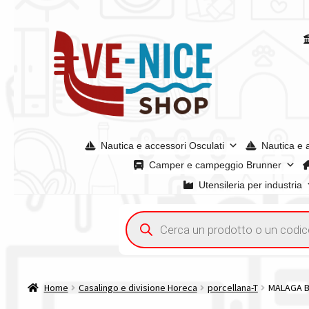
Vai
Vai
alla
al
navigazione
contenuto
Nautica e accessori Osculati
Nautica e 
Camper e campeggio Brunner
Utensileria per industria
Home
Acquisto iva 4% (agevolata)
Chi siamo
Condizioni g
Ricerca
prodotti
Spedizioni in europa
Spedizioni in italia
Tutte le categori
Home
Casalingo e divisione Horeca
porcellana-T
MALAGA B