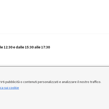
e 12:30 e dalle 15:30 alle 17:30
vati.
rti pubblicità o contenuti personalizzati e analizzare il nostro traffico.
ica sui cookie
 e corrieri potrebbero sospendere o rallentare temporaneamente le 
 CONSEGNATI DOPO IL 25-08-2026. Noi saremo chiusi per ferie dal 15
ie per la comprensione e Buone Ferie.