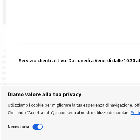
Servizio clienti attivo: Da Lunedì a Venerdì dalle 10:30 all
© 2026 Realizzato da
VeniceShop.it
- Tutti i diritti riser
Diamo valore alla tua privacy
Utilizziamo i cookie per migliorare la tua esperienza di navigazione, offri
Cliccando “Accetta tutti”, acconsenti al nostro utilizzo dei cookie.
Polit
In occasione delle FERIE ESTIVE, alcune aziende produttrici
(Utensileria - Ferramenta - arredo) ricevuti, potrebbero essere
Necessaria
è a Tua disposizione a mezzo whatsapp allo 041-4581364. Graz