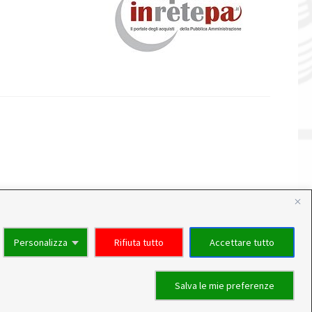
Personalizza
Rifiuta tutto
Accettare tutto
attività. Per questo motivo, gli ordini di alcuni reparti
 al 22 Agosto. Per qualsiasi dubbio, il nostro servizio clienti
Salva le mie preferenze
Ignora