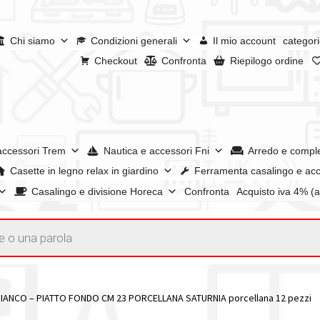
Chi siamo
Condizioni generali
Il mio account
categori
Checkout
Confronta
Riepilogo ordine
accessori Trem
Nautica e accessori Fni
Arredo e compl
Casette in legno relax in giardino
Ferramenta casalingo e acc
Casalingo e divisione Horeca
Confronta
Acquisto iva 4% (
enerali
Confronta
Confronta
I nostri negozi
Riepilogo ordine
e dei prodotti
Wishlist
Checkout
Il mio account
IANCO – PIATTO FONDO CM 23 PORCELLANA SATURNIA porcellana 12 pezzi