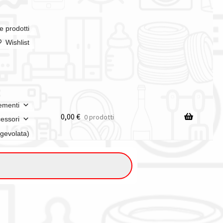
e prodotti
Wishlist
ementi
0,00
€
0 prodotti
essori
agevolata)