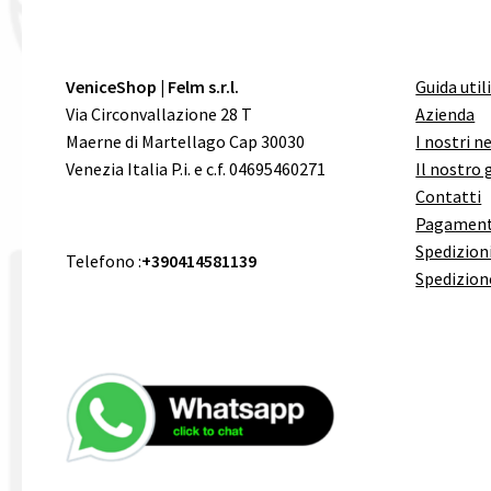
VeniceShop | Felm s.r.l.
Guida util
Via Circonvallazione 28 T
Azienda
Maerne di Martellago Cap 30030
I nostri n
Venezia Italia P.i. e c.f. 04695460271
Il nostro 
Contatti
Pagament
Spedizioni
Telefono :
+390414581139
Spedizion