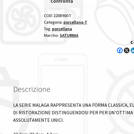
Confronta
CM
23
COD:
2208900-T
PORCELLANA
Categoria:
porcellana-T
Tag:
porcellana
SATURNIA
Marchio:
SATURNIA
porcellana
C
12
pezzi
quantità
Descrizione
LA SERIE MALAGA RAPPRESENTA UNA FORMA CLASSICA, E
DI RISTORAZIONE DISTINGUENDOSI PER PER UN’OTTIM
ASSOLUTAMENTE UNICI.