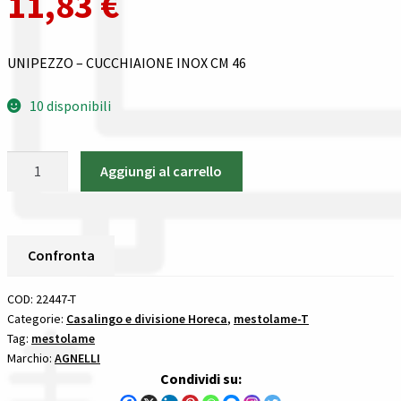
11,83
€
Gestione resi
Guida all’utilizzo del sito
UNIPEZZO – CUCCHIAIONE INOX CM 46
Pagamenti
10 disponibili
Privacy policy
UNIPEZZO
Aggiungi al carrello
-
Confronta
CUCCHIAIONE
INOX
Confronta
CM
Confronta
46
I nostri negozi
AGNELLI
COD:
22447-T
mestolame
Categorie:
Casalingo e divisione Horeca
,
mestolame-T
Tag:
mestolame
Riepilogo ordine
1
Marchio:
AGNELLI
pezzi
Condividi su:
quantità
Spedizioni in europa