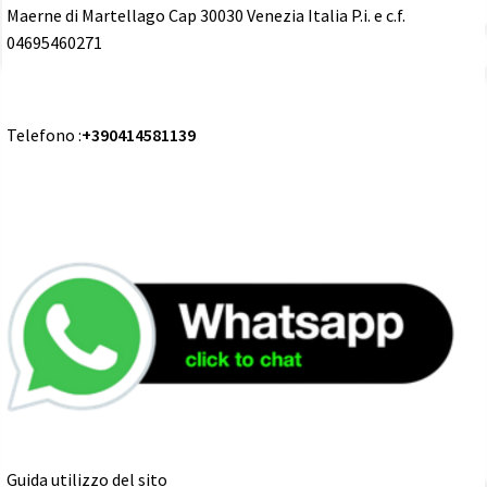
Maerne di Martellago Cap 30030 Venezia Italia P.i. e c.f.
04695460271
Telefono :
+390414581139
Guida utilizzo del sito