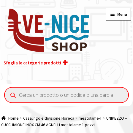
Vai
Vai
Menu
alla
al
navigazione
contenuto
Sfoglia le categorie prodotti
Home
Ricerca
prodotti
Acquisto iva 4% (agevolata)
Chi siamo
Home
Casalingo e divisione Horeca
mestolame-T
UNIPEZZO –
CUCCHIAIONE INOX CM 46 AGNELLI mestolame 1 pezzi
Contatti