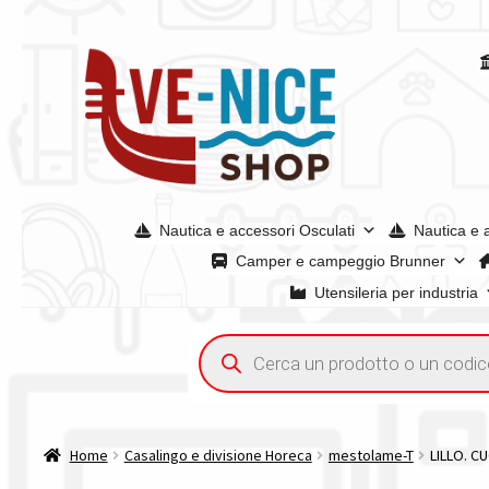
Vai
Vai
alla
al
navigazione
contenuto
Nautica e accessori Osculati
Nautica e 
Camper e campeggio Brunner
Utensileria per industria
Home
Acquisto iva 4% (agevolata)
Chi siamo
Condizioni g
Ricerca
prodotti
Spedizioni in europa
Spedizioni in italia
Tutte le categori
Home
Casalingo e divisione Horeca
mestolame-T
LILLO. C