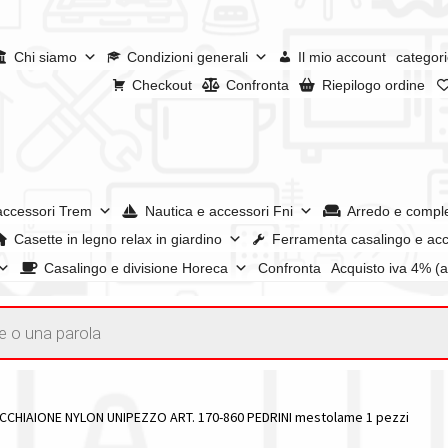
Chi siamo
Condizioni generali
Il mio account
categori
Checkout
Confronta
Riepilogo ordine
accessori Trem
Nautica e accessori Fni
Arredo e compl
Casette in legno relax in giardino
Ferramenta casalingo e acc
Casalingo e divisione Horeca
Confronta
Acquisto iva 4% (
enerali
Confronta
Confronta
I nostri negozi
Riepilogo ordine
e dei prodotti
Wishlist
Checkout
Il mio account
UCCHIAIONE NYLON UNIPEZZO ART. 170-860 PEDRINI mestolame 1 pezzi