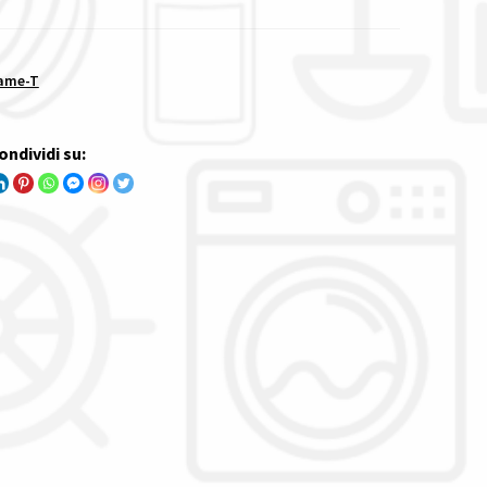
ame-T
ondividi su: