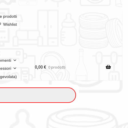
e prodotti
Wishlist
ementi
0,00
€
0 prodotti
essori
agevolata)