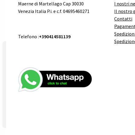
Maerne di Martellago Cap 30030
I nostri n
Venezia Italia P.i. e c.f. 04695460271
Il nostro 
Contatti
Pagament
Spedizioni
Telefono :
+390414581139
Spedizion