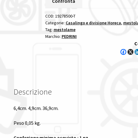
Confronta
170-
860
COD:
19278500-T
PEDRINI
Categorie:
Casalingo e divisione Horeca
,
mestol
Tag:
mestolame
mestolame
Marchio:
PEDRINI
1
C
pezzi
quantità
Descrizione
6,4cm. 4,9cm. 36,9cm.
Peso 0,05 kg.
Confezione minima acquisto : 1 pz.