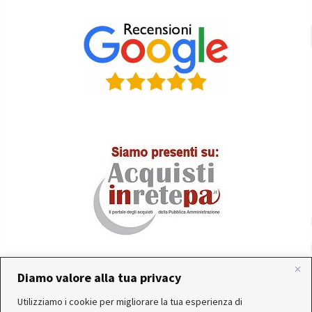
Diamo valore alla tua privacy
In occasione delle FERIE ESTIVE, alcune aziende
Utilizziamo i cookie per migliorare la tua esperienza di
produttrici e corrieri potrebbero sospendere o rallentare