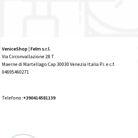
VeniceShop | Felm s.r.l.
Via Circonvallazione 28 T
Maerne di Martellago Cap 30030 Venezia Italia P.i. e c.f.
04695460271
Telefono :
+390414581139