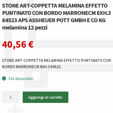
Gestione resi
STONE ART-COPPETTA MELAMINA EFFETTO
PUNTINATO CON BORDO MARRONECM 8XH.3
Guida all’utilizzo del sito
84523 APS ASSHEUER POTT GMBH E CO KG
melamina 12 pezzi
Pagamenti
40,56
€
Privacy policy
Confronta
STONE ART-COPPETTA MELAMINA EFFETTO PUNTINATO CON
BORDO MARRONECM 8XH.3 84523
Confronta
331 disponibili
I nostri negozi
STONE
Riepilogo ordine
Aggiungi al carrello
ART-
COPPETTA
Spedizioni in europa