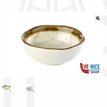
Il nostro gruppo acquisti
La nostra azienda
Condizioni generali
Acquisti in rete pubblica amministrazione
Assicurazione integrativa Garanzia3
Bonus fiscali 2025
Diritto di recesso
Garanzia del produttore