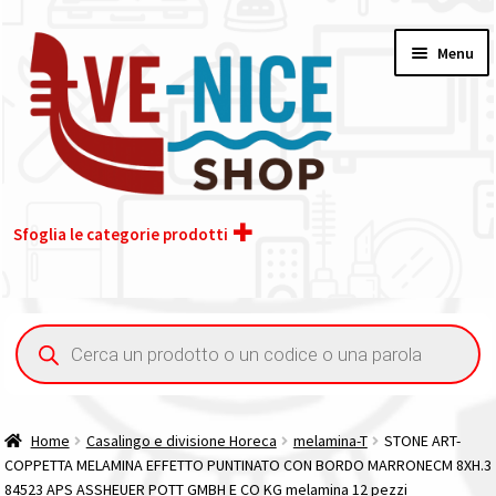
Vai
Vai
Menu
alla
al
navigazione
contenuto
Sfoglia le categorie prodotti
Home
Ricerca
prodotti
Acquisto iva 4% (agevolata)
Chi siamo
Home
Casalingo e divisione Horeca
melamina-T
STONE ART-
COPPETTA MELAMINA EFFETTO PUNTINATO CON BORDO MARRONECM 8XH.3
Contatti
84523 APS ASSHEUER POTT GMBH E CO KG melamina 12 pezzi