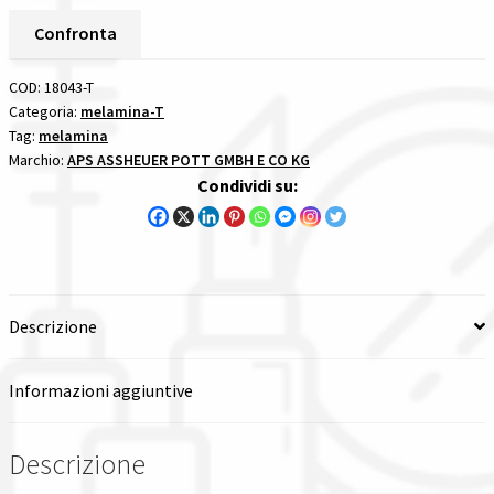
MELAMINA
EFFETTO
Confronta
Spedizioni in italia
PUNTINATO
CON
COD:
18043-T
Tutte le categorie dei prodotti
BORDO
Categoria:
melamina-T
Tag:
melamina
MARRONECM
Wishlist
Marchio:
APS ASSHEUER POTT GMBH E CO KG
8XH.3
Condividi su:
84523
Checkout
APS
ASSHEUER
Il mio account
POTT
GMBH
Descrizione
E
CO
KG
Informazioni aggiuntive
melamina
12
Descrizione
pezzi