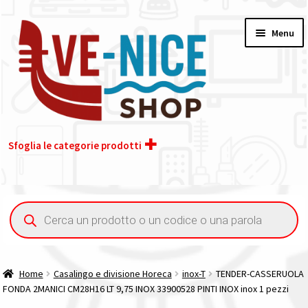
Vai
Vai
Menu
alla
al
navigazione
contenuto
Sfoglia le categorie prodotti
Home
Ricerca
prodotti
Acquisto iva 4% (agevolata)
Chi siamo
Home
Casalingo e divisione Horeca
inox-T
TENDER-CASSERUOLA
FONDA 2MANICI CM28H16 LT 9,75 INOX 33900528 PINTI INOX inox 1 pezzi
Contatti