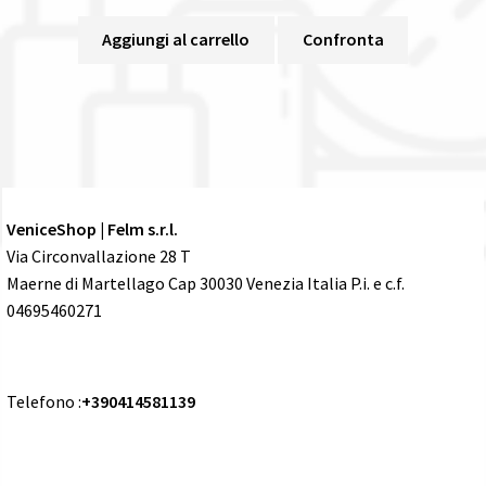
Aggiungi al carrello
Confronta
VeniceShop | Felm s.r.l.
Via Circonvallazione 28 T
Maerne di Martellago Cap 30030 Venezia Italia P.i. e c.f.
04695460271
Telefono :
+390414581139