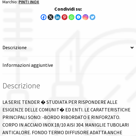
Marchio:
PINTI INOX
PINTI
Condividi su:
INOX
Spedizioni in italia
inox
1
Tutte le categorie dei prodotti
pezzi
quantità
Wishlist
Descrizione
Checkout
Informazioni aggiuntive
Il mio account
Descrizione
LA SERIE TENDER � STUDIATA PER RISPONDERE ALLE
ESIGENZE DELLE COMUNIT� ED ENTI. LE CARATTERISTICHE
PRINCIPALI SONO: -BORDO RIBORDATO E RINFORZATO.
CORPO IN ACCIAIO INOX 18/10 AISI 304. MANIGLIE TUBOLARI
ANTICALORE. FONDO TERMO DIFFUSORE ADATTA ANCHE