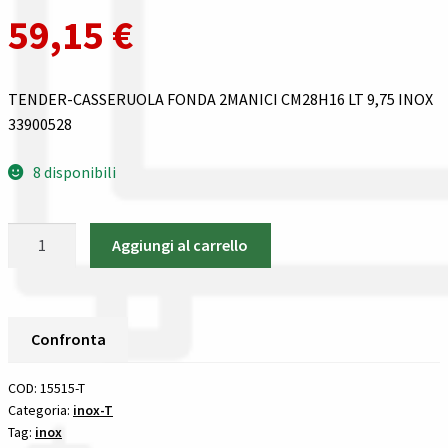
Gestione resi
59,15
€
Guida all’utilizzo del sito
TENDER-CASSERUOLA FONDA 2MANICI CM28H16 LT 9,75 INOX
Pagamenti
33900528
Privacy policy
8 disponibili
Confronta
TENDER-
Aggiungi al carrello
CASSERUOLA
Confronta
FONDA
2MANICI
I nostri negozi
CM28H16
Confronta
LT
Riepilogo ordine
9,75
COD:
15515-T
INOX
Categoria:
inox-T
Spedizioni in europa
Tag:
inox
33900528