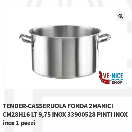
Il nostro gruppo acquisti
La nostra azienda
Condizioni generali
Acquisti in rete pubblica amministrazione
Assicurazione integrativa Garanzia3
Bonus fiscali 2025
Diritto di recesso
TENDER-CASSERUOLA FONDA 2MANICI
CM28H16 LT 9,75 INOX 33900528 PINTI INOX
Garanzia del produttore
inox 1 pezzi