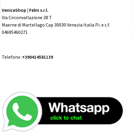
VeniceShop | Felm s.r.l.
Via Circonvallazione 28 T
Maerne di Martellago Cap 30030 Venezia Italia P.i. e c.f.
04695460271
Telefono :
+390414581139