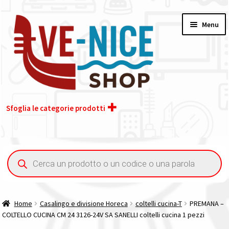
Vai
Vai
Menu
alla
al
navigazione
contenuto
Sfoglia le categorie prodotti
Home
Ricerca
prodotti
Acquisto iva 4% (agevolata)
Chi siamo
Home
Casalingo e divisione Horeca
coltelli cucina-T
PREMANA –
COLTELLO CUCINA CM 24 3126-24V SA SANELLI coltelli cucina 1 pezzi
Contatti