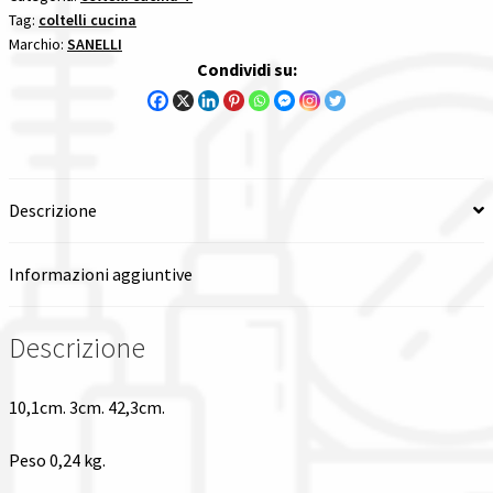
Tag:
coltelli cucina
SA
Spedizioni in italia
Marchio:
SANELLI
SANELLI
Condividi su:
coltelli
Tutte le categorie dei prodotti
cucina
1
Wishlist
pezzi
quantità
Descrizione
Checkout
Informazioni aggiuntive
Il mio account
Descrizione
10,1cm. 3cm. 42,3cm.
Peso 0,24 kg.