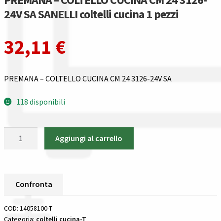
Gestione resi
24V SA SANELLI coltelli cucina 1 pezzi
Guida all’utilizzo del sito
32,11
€
Pagamenti
PREMANA – COLTELLO CUCINA CM 24 3126-24V SA
Privacy policy
118 disponibili
Confronta
PREMANA
Confronta
Aggiungi al carrello
-
COLTELLO
I nostri negozi
CUCINA
CM
Confronta
Riepilogo ordine
24
3126-
COD:
14058100-T
Spedizioni in europa
24V
Categoria:
coltelli cucina-T