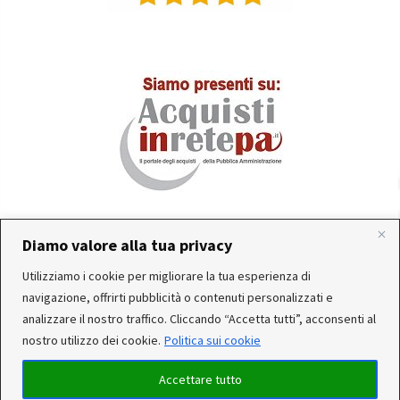
Diamo valore alla tua privacy
In occasione delle FERIE ESTIVE, alcune aziende
Utilizziamo i cookie per migliorare la tua esperienza di
produttrici e corrieri potrebbero sospendere o rallentare
Servizio clienti attivo: Da Lunedì a Venerdì dalle 10:30 alle
navigazione, offrirti pubblicità o contenuti personalizzati e
temporaneamente le attività. Per questo motivo, gli
12:30 e dalle 15:30 alle 17:30
analizzare il nostro traffico. Cliccando “Accetta tutti”, acconsenti al
ordini di alcuni reparti (Utensileria - Ferramenta - arredo)
nostro utilizzo dei cookie.
Politica sui cookie
ricevuti, potrebbero essere CONSEGNATI DOPO IL 25-08-
2026. Noi saremo chiusi per ferie dal 15 al 22 Agosto. Per
Accettare tutto
qualsiasi dubbio, il nostro servizio clienti è a Tua