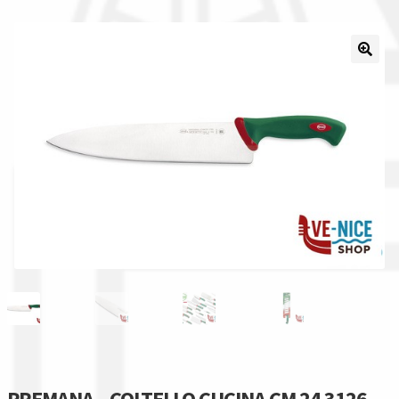
Il nostro gruppo acquisti
La nostra azienda
Condizioni generali
Acquisti in rete pubblica amministrazione
Assicurazione integrativa Garanzia3
Bonus fiscali 2025
Diritto di recesso
Garanzia del produttore
PREMANA – COLTELLO CUCINA CM 24 3126-