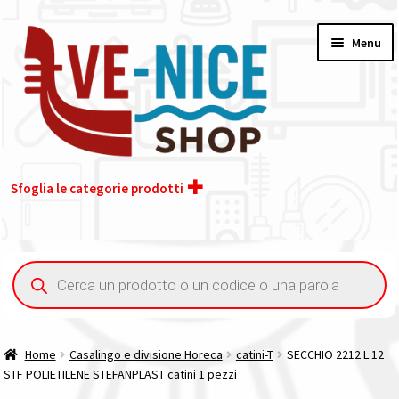
Vai
Vai
Menu
alla
al
navigazione
contenuto
Sfoglia le categorie prodotti
Home
Ricerca
prodotti
Acquisto iva 4% (agevolata)
Chi siamo
Home
Casalingo e divisione Horeca
catini-T
SECCHIO 2212 L.12
STF POLIETILENE STEFANPLAST catini 1 pezzi
Contatti