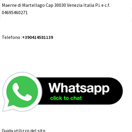
Maerne di Martellago Cap 30030 Venezia Italia P.i. e c.f.
04695460271
Telefono :
+390414581139
Guida utilizzo del sito