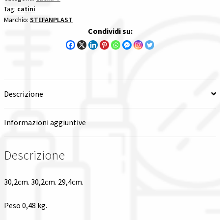
Tag:
catini
pezzi
Spedizioni in italia
Marchio:
STEFANPLAST
quantità
Condividi su:
Tutte le categorie dei prodotti
Wishlist
Descrizione
Checkout
Informazioni aggiuntive
Il mio account
Descrizione
30,2cm. 30,2cm. 29,4cm.
Peso 0,48 kg.