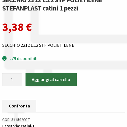
Gestione resi
STEFANPLAST catini 1 pezzi
Guida all’utilizzo del sito
3,38
€
Pagamenti
SECCHIO 2212 L.12 STF POLIETILENE
Privacy policy
279 disponibili
Confronta
SECCHIO
Confronta
Aggiungi al carrello
2212
L.12
I nostri negozi
STF
POLIETILENE
Confronta
Riepilogo ordine
STEFANPLAST
catini
COD:
31159200-T
Spedizioni in europa
1
Categoria:
catini-T