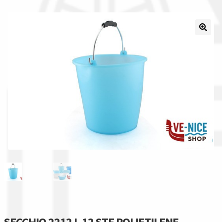
Il nostro gruppo acquisti
La nostra azienda
Condizioni generali
Acquisti in rete pubblica amministrazione
Assicurazione integrativa Garanzia3
Bonus fiscali 2025
Diritto di recesso
Garanzia del produttore
SECCHIO 2212 L.12 STF POLIETILENE