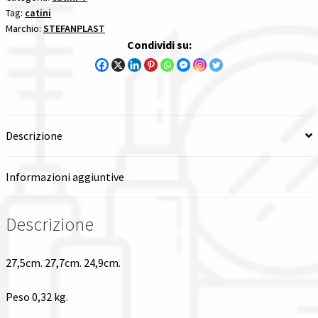
Tag:
catini
1
Tutte le categorie dei prodotti
Marchio:
STEFANPLAST
pezzi
Condividi su:
quantità
Wishlist
Checkout
Descrizione
Il mio account
Informazioni aggiuntive
Descrizione
27,5cm. 27,7cm. 24,9cm.
Peso 0,32 kg.