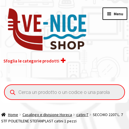
Vai
Vai
Menu
alla
al
navigazione
contenuto
Sfoglia le categorie prodotti
Home
Ricerca
prodotti
Chi siamo
Contatti
Home
Casalingo e divisione Horeca
catini-T
SECCHIO 2207 L. 7
STF POLIETILENE STEFANPLAST catini 1 pezzi
Il nostro gruppo acquisti