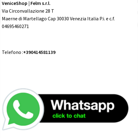
VeniceShop | Felm s.r.l.
Via Circonvallazione 28 T
Maerne di Martellago Cap 30030 Venezia Italia P.i. e c.f.
04695460271
Telefono :
+390414581139