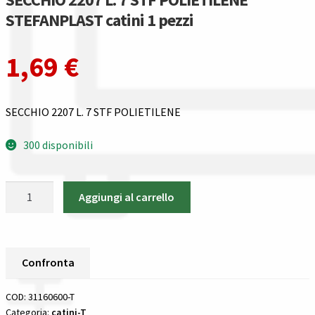
Guida all’utilizzo del sito
STEFANPLAST catini 1 pezzi
Pagamenti
1,69
€
Privacy policy
SECCHIO 2207 L. 7 STF POLIETILENE
Confronta
300 disponibili
Confronta
SECCHIO
I nostri negozi
Aggiungi al carrello
2207
L.
Riepilogo ordine
7
STF
Confronta
Spedizioni in europa
POLIETILENE
STEFANPLAST
COD:
31160600-T
Spedizioni in italia
catini
Categoria:
catini-T