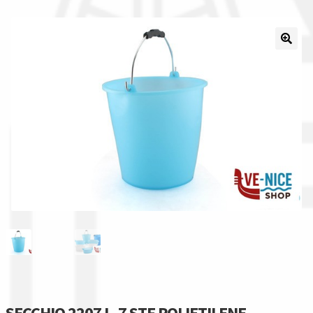
La nostra azienda
Condizioni generali
Acquisti in rete pubblica amministrazione
Assicurazione integrativa Garanzia3
Bonus fiscali 2025
Diritto di recesso
Garanzia del produttore
Gestione resi
SECCHIO 2207 L. 7 STF POLIETILENE