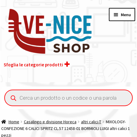
Vai
Vai
Menu
alla
al
navigazione
contenuto
Sfoglia le categorie prodotti
Home
Ricerca
prodotti
Acquisto iva 4% (agevolata)
Chi siamo
Home
Casalingo e divisione Horeca
altri calici-T
MIXOLOGY-
CONFEZIONE 6 CALICI SPRITZ CL.57 12458-01 BORMIOLI LUIGI altri calici 1
Contatti
pezzi