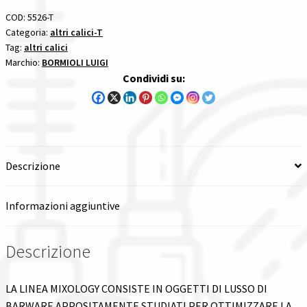
12458-
COD:
5526-T
Spedizioni in italia
01
Categoria:
altri calici-T
Tag:
altri calici
BORMIOLI
Tutte le categorie dei prodotti
Marchio:
BORMIOLI LUIGI
LUIGI
Condividi su:
altri
Wishlist
calici
1
Checkout
pezzi
quantità
Descrizione
Il mio account
Informazioni aggiuntive
Descrizione
LA LINEA MIXOLOGY CONSISTE IN OGGETTI DI LUSSO DI
BARWARE APPOSITAMENTE STUDIATI PER OTTIMIZZARE LA