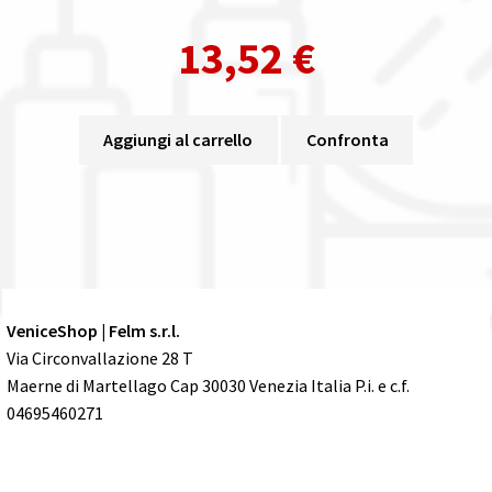
13,52
€
Aggiungi al carrello
Confronta
VeniceShop | Felm s.r.l.
Via Circonvallazione 28 T
Maerne di Martellago Cap 30030 Venezia Italia P.i. e c.f.
04695460271