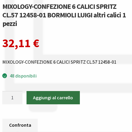
Gestione resi
MIXOLOGY-CONFEZIONE 6 CALICI SPRITZ
CL.57 12458-01 BORMIOLI LUIGI altri calici 1
Guida all’utilizzo del sito
pezzi
Pagamenti
32,11
€
Privacy policy
MIXOLOGY-CONFEZIONE 6 CALICI SPRITZ CL.57 12458-01
Confronta
48 disponibili
Confronta
MIXOLOGY-
I nostri negozi
Aggiungi al carrello
CONFEZIONE
6
Riepilogo ordine
CALICI
SPRITZ
Confronta
Spedizioni in europa
CL.57