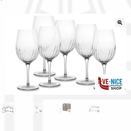
Il nostro gruppo acquisti
La nostra azienda
Condizioni generali
Acquisti in rete pubblica amministrazione
Assicurazione integrativa Garanzia3
Bonus fiscali 2025
Diritto di recesso
Garanzia del produttore