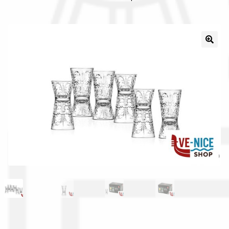
Il nostro gruppo acquisti
La nostra azienda
Condizioni generali
Acquisti in rete pubblica amministrazione
Assicurazione integrativa Garanzia3
Bonus fiscali 2025
Diritto di recesso
Garanzia del produttore