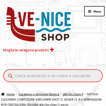
Vai
Vai
Menu
alla
al
navigazione
contenuto
Sfoglia le categorie prodotti
Home
Ricerca
prodotti
Acquisto iva 4% (agevolata)
Chi siamo
Home
Casalingo e divisione Horeca
altri bicchieri-T
TATTOO-
CLESSIDRA CONFEZIONE 6 BICCHIERI SHOT O JIGGER CL 6-3 26983020106
Contatti
RCR CRISTALLERIA ITALIANA altri bicchieri 1 pezzi