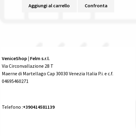
Aggiungi al carrello
Confronta
VeniceShop | Felm s.r.l.
Via Circonvallazione 28 T
Maerne di Martellago Cap 30030 Venezia Italia P.i. e c.f.
04695460271
Telefono :
+390414581139