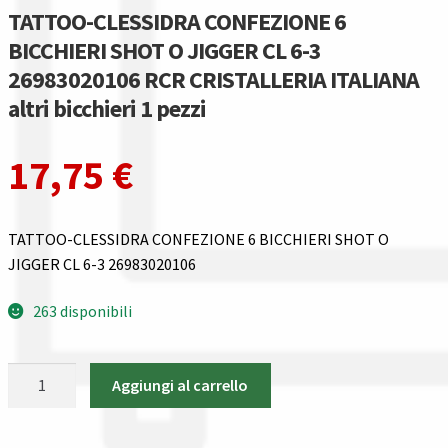
Gestione resi
TATTOO-CLESSIDRA CONFEZIONE 6
BICCHIERI SHOT O JIGGER CL 6-3
Guida all’utilizzo del sito
26983020106 RCR CRISTALLERIA ITALIANA
altri bicchieri 1 pezzi
Pagamenti
17,75
€
Privacy policy
Confronta
TATTOO-CLESSIDRA CONFEZIONE 6 BICCHIERI SHOT O
JIGGER CL 6-3 26983020106
Confronta
263 disponibili
I nostri negozi
TATTOO-
Riepilogo ordine
Aggiungi al carrello
CLESSIDRA
CONFEZIONE
Spedizioni in europa