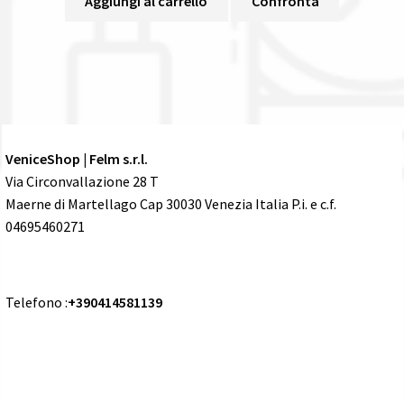
Aggiungi al carrello
Confronta
VeniceShop | Felm s.r.l.
Via Circonvallazione 28 T
Maerne di Martellago Cap 30030 Venezia Italia P.i. e c.f.
04695460271
Telefono :
+390414581139