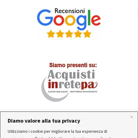
Diamo valore alla tua privacy
Utilizziamo i cookie per migliorare la tua esperienza di
In occasione delle FERIE ESTIVE, alcune aziende
Servizio clienti attivo: Da Lunedì a Venerdì dalle 10:30 alle