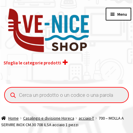
Vai
Vai
Menu
alla
al
navigazione
contenuto
Sfoglia le categorie prodotti
Home
Ricerca
prodotti
Chi siamo
Contatti
Home
Casalingo e divisione Horeca
acciaio-T
700 – MOLLA A
SERVIRE INOX CM.30 708 ILSA acciaio 1 pezzi
Il nostro gruppo acquisti