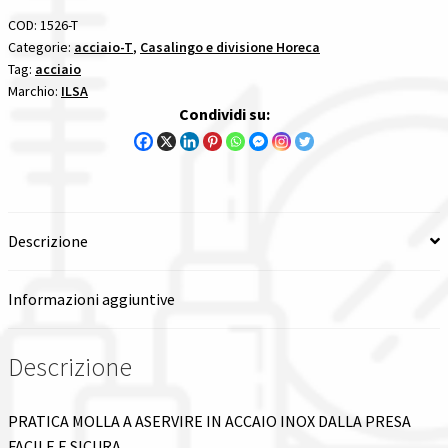
CM.30
COD:
1526-T
Tutte le categorie dei prodotti
708
Categorie:
acciaio-T
,
Casalingo e divisione Horeca
Tag:
acciaio
ILSA
Wishlist
Marchio:
ILSA
acciaio
Condividi su:
1
Checkout
pezzi
quantità
Il mio account
Descrizione
Informazioni aggiuntive
Descrizione
PRATICA MOLLA A ASERVIRE IN ACCAIO INOX DALLA PRESA
FACILE E SICURA