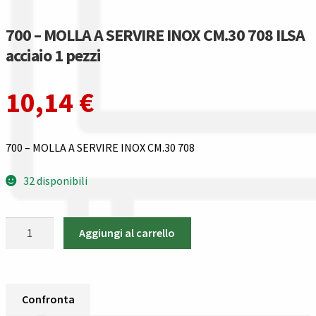
Guida all’utilizzo del sito
700 – MOLLA A SERVIRE INOX CM.30 708 ILSA
Pagamenti
acciaio 1 pezzi
Privacy policy
10,14
€
Confronta
700 – MOLLA A SERVIRE INOX CM.30 708
Confronta
32 disponibili
I nostri negozi
700
Riepilogo ordine
Aggiungi al carrello
-
MOLLA
Spedizioni in europa
A
SERVIRE
Confronta
Spedizioni in italia
INOX