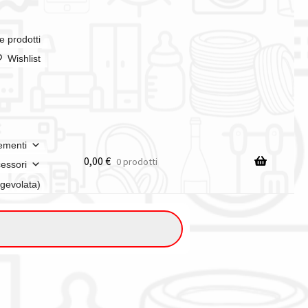
e prodotti
Wishlist
ementi
0,00
€
0 prodotti
essori
agevolata)