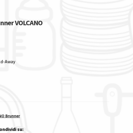
runner VOLCANO
ld-Away
O Brunner
ondividi su: