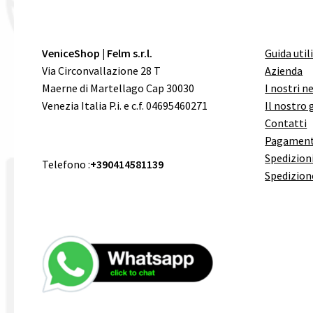
VeniceShop | Felm s.r.l.
Guida util
Via Circonvallazione 28 T
Azienda
Maerne di Martellago Cap 30030
I nostri n
Venezia Italia P.i. e c.f. 04695460271
Il nostro 
Contatti
Pagament
Spedizioni
Telefono :
+390414581139
Spedizion