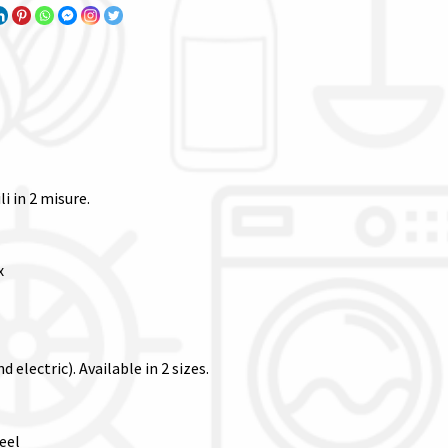
li in 2 misure.
x
electric). Available in 2 sizes.
eel