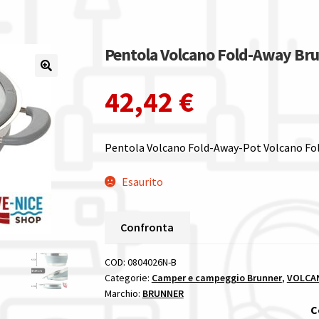
Pentola Volcano Fold-Away B
42,42
€
Pentola Volcano Fold-Away-Pot Volcano Fo
Esaurito
Confronta
COD:
0804026N-B
Categorie:
Camper e campeggio Brunner
,
VOLCAN
Marchio:
BRUNNER
C