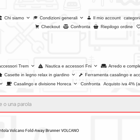
Chi siamo
Condizioni generali
Il mio account
categori
Checkout
Confronta
Riepilogo ordine
accessori Trem
Nautica e accessori Fni
Arredo e compl
Casette in legno relax in giardino
Ferramenta casalingo e acc
Casalingo e divisione Horeca
Confronta
Acquisto iva 4% (
enerali
Confronta
Confronta
I nostri negozi
Riepilogo ordine
e dei prodotti
Wishlist
Checkout
Il mio account
ntola Volcano Fold-Away Brunner VOLCANO