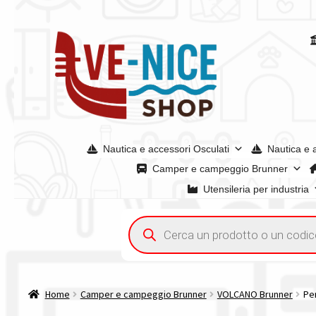
Vai
Vai
alla
al
navigazione
contenuto
Nautica e accessori Osculati
Nautica e 
Camper e campeggio Brunner
Utensileria per industria
Home
Acquisto iva 4% (agevolata)
Chi siamo
Condizioni g
Ricerca
prodotti
Spedizioni in europa
Spedizioni in italia
Tutte le categori
Home
Camper e campeggio Brunner
VOLCANO Brunner
Pe