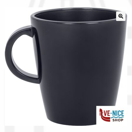
Il nostro gruppo acquisti
La nostra azienda
Condizioni generali
Acquisti in rete pubblica amministrazione
Assicurazione integrativa Garanzia3
Bonus fiscali 2025
Diritto di recesso
Garanzia del produttore