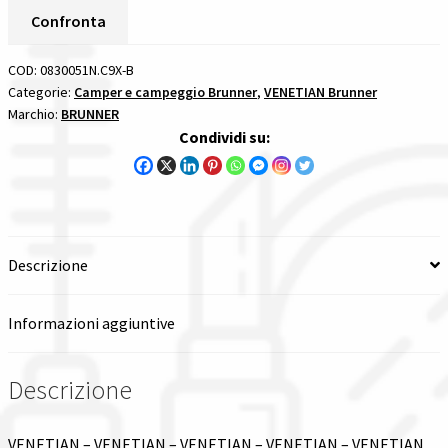
quantità
Confronta
Spedizioni in italia
COD:
0830051N.C9X-B
Tutte le categorie dei prodotti
Categorie:
Camper e campeggio Brunner
,
VENETIAN Brunner
Marchio:
BRUNNER
Condividi su:
Wishlist
Checkout
Il mio account
Descrizione
Informazioni aggiuntive
Descrizione
VENETIAN – VENETIAN – VENETIAN – VENETIAN – VENETIAN