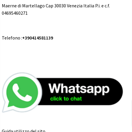
Maerne di Martellago Cap 30030 Venezia Italia P.i. e c.f.
04695460271
Telefono :
+390414581139
Guida utilizzo del sito