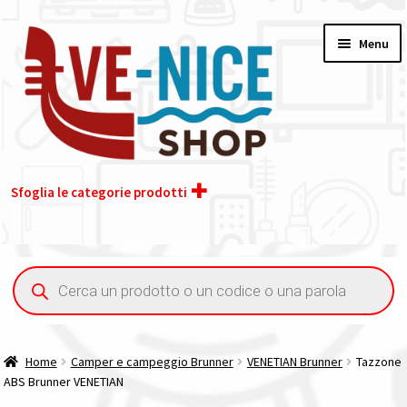
Vai
Vai
Menu
alla
al
navigazione
contenuto
Sfoglia le categorie prodotti
Home
Ricerca
prodotti
Acquisto iva 4% (agevolata)
Chi siamo
Home
Camper e campeggio Brunner
VENETIAN Brunner
Tazzone
ABS Brunner VENETIAN
Contatti