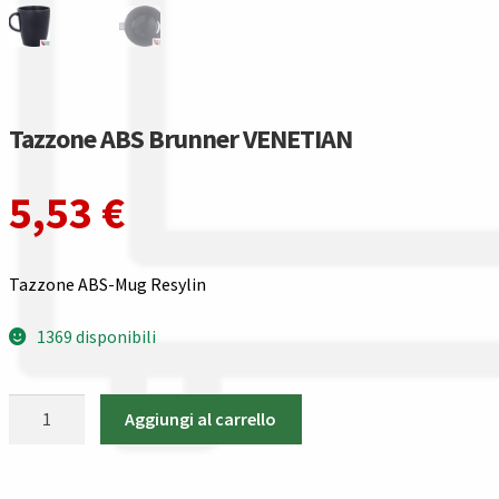
Gestione resi
Guida all’utilizzo del sito
Pagamenti
Tazzone ABS Brunner VENETIAN
Privacy policy
5,53
€
Confronta
Tazzone ABS-Mug Resylin
Confronta
1369 disponibili
I nostri negozi
Tazzone
Aggiungi al carrello
Riepilogo ordine
ABS
Brunner
Spedizioni in europa
VENETIAN