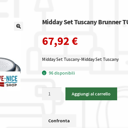
Midday Set Tuscany Brunner 
67,92
€
Midday Set Tuscany-Midday Set Tuscany
96 disponibili
Midday
Aggiungi al carrello
Set
Tuscany
Brunner
TUSCANY
Confronta
quantità