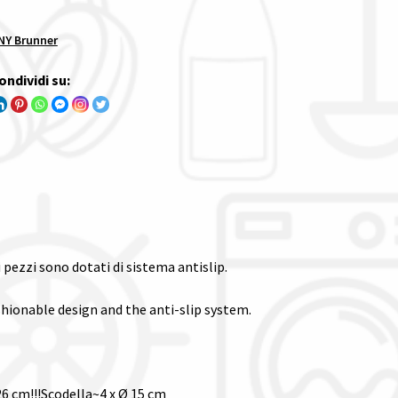
Y Brunner
ondividi su:
i pezzi sono dotati di sistema antislip.
shionable design and the anti-slip system.
26 cm!!!Scodella~4 x Ø 15 cm