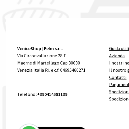
VeniceShop | Felm s.r.l.
Guida util
Via Circonvallazione 28 T
Azienda
Maerne di Martellago Cap 30030
I nostri n
Venezia Italia P.i. e c.f. 04695460271
Il nostro 
Contatti
Pagament
Spedizioni
Telefono :
+390414581139
Spedizion