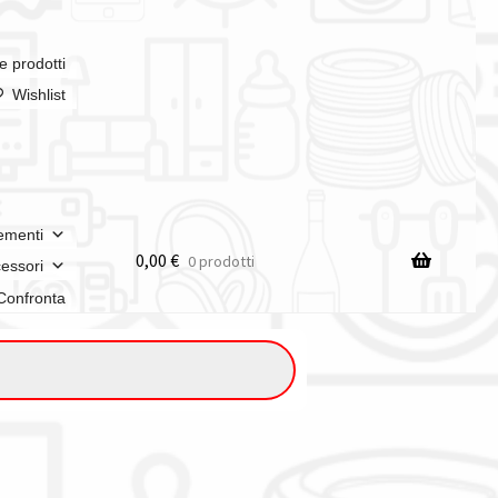
e prodotti
Wishlist
ementi
0,00
€
0 prodotti
essori
Confronta
n italia