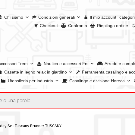
Chi siamo
Condizioni generali
Il mio account
categori
Checkout
Confronta
Riepilogo ordine
accessori Trem
Nautica e accessori Fni
Arredo e compl
Casette in legno relax in giardino
Ferramenta casalingo e acc
Utensileria per industria
Casalingo e divisione Horeca
a
I nostri negozi
Riepilogo ordine
Spedizioni in europa
Spedizioni i
account
day Set Tuscany Brunner TUSCANY