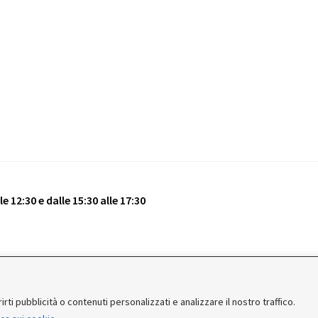
e 12:30 e dalle 15:30 alle 17:30
vati.
rti pubblicità o contenuti personalizzati e analizzare il nostro traffico.