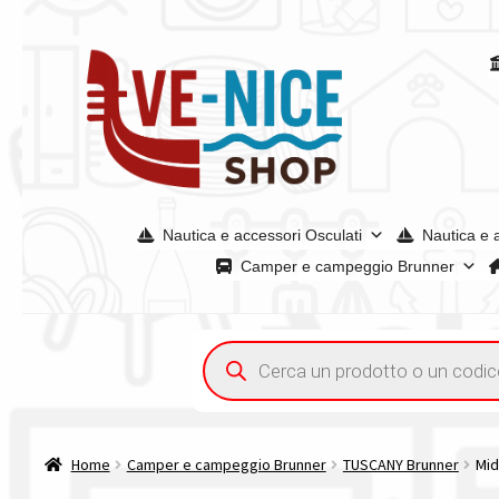
Vai
Vai
alla
al
navigazione
contenuto
Nautica e accessori Osculati
Nautica e 
Camper e campeggio Brunner
Home
Chi siamo
Condizioni generali
Confronta
Confront
Ricerca
prodotti
Tutte le categorie dei prodotti
Wishlist
Checkout
Il mio 
Home
Camper e campeggio Brunner
TUSCANY Brunner
Mid