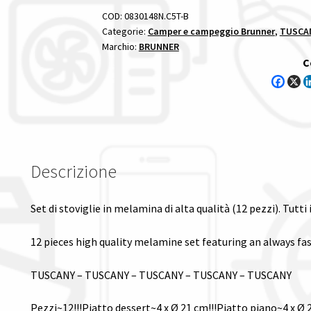
COD:
0830148N.C5T-B
Categorie:
Camper e campeggio Brunner
,
TUSCAN
Marchio:
BRUNNER
C
Descrizione
Set di stoviglie in melamina di alta qualità (12 pezzi). Tutti 
12 pieces high quality melamine set featuring an always fa
TUSCANY – TUSCANY – TUSCANY – TUSCANY – TUSCANY
Pezzi~12!!!Piatto dessert~4 x Ø 21 cm!!!Piatto piano~4 x Ø 