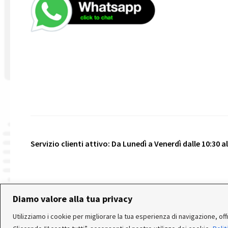
Servizio clienti attivo: Da Lunedì a Venerdì dalle 10:30 all
© 2026 Realizzato da
VeniceShop.it
- Tutti i diritti riser
Diamo valore alla tua privacy
Utilizziamo i cookie per migliorare la tua esperienza di navigazione, offri