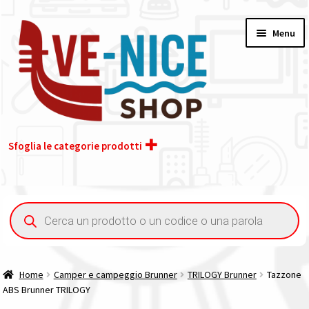
Vai
Vai
Menu
alla
al
navigazione
contenuto
Sfoglia le categorie prodotti
Home
Ricerca
prodotti
Acquisto iva 4% (agevolata)
Chi siamo
Home
Camper e campeggio Brunner
TRILOGY Brunner
Tazzone
ABS Brunner TRILOGY
Contatti