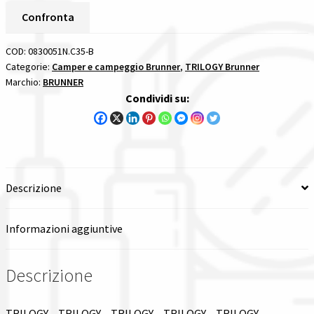
quantità
Confronta
Spedizioni in italia
COD:
0830051N.C35-B
Tutte le categorie dei prodotti
Categorie:
Camper e campeggio Brunner
,
TRILOGY Brunner
Marchio:
BRUNNER
Condividi su:
Wishlist
Checkout
Il mio account
Descrizione
Informazioni aggiuntive
Descrizione
TRILOGY – TRILOGY – TRILOGY – TRILOGY – TRILOGY