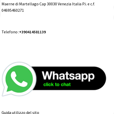
Maerne di Martellago Cap 30030 Venezia Italia P.i. e c.f.
04695460271
Telefono :
+390414581139
Guida utilizzo del sito