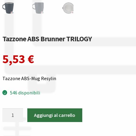
Gestione resi
Guida all’utilizzo del sito
Pagamenti
Tazzone ABS Brunner TRILOGY
Privacy policy
5,53
€
Confronta
Tazzone ABS-Mug Resylin
Confronta
546 disponibili
I nostri negozi
Tazzone
Aggiungi al carrello
Riepilogo ordine
ABS
Brunner
Spedizioni in europa
TRILOGY