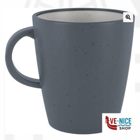
Il nostro gruppo acquisti
La nostra azienda
Condizioni generali
Acquisti in rete pubblica amministrazione
Assicurazione integrativa Garanzia3
Bonus fiscali 2025
Diritto di recesso
Garanzia del produttore