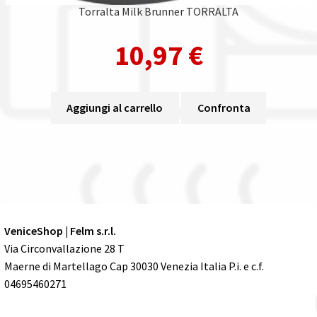
Torralta Milk Brunner TORRALTA
10,97
€
Aggiungi al carrello
Confronta
VeniceShop | Felm s.r.l.
Via Circonvallazione 28 T
Maerne di Martellago Cap 30030 Venezia Italia P.i. e c.f.
04695460271