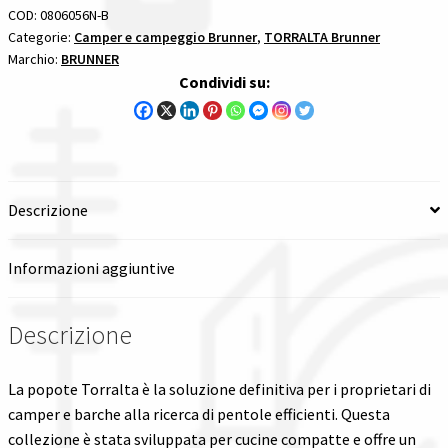
COD:
0806056N-B
Spedizioni in italia
Categorie:
Camper e campeggio Brunner
,
TORRALTA Brunner
Marchio:
BRUNNER
Condividi su:
Tutte le categorie dei prodotti
Wishlist
Checkout
Descrizione
Il mio account
Informazioni aggiuntive
Descrizione
La popote Torralta è la soluzione definitiva per i proprietari di
camper e barche alla ricerca di pentole efficienti. Questa
collezione è stata sviluppata per cucine compatte e offre un