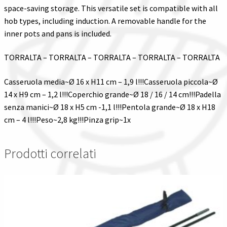
space-saving storage. This versatile set is compatible with all
hob types, including induction. A removable handle for the
inner pots and pans is included.
TORRALTA – TORRALTA – TORRALTA – TORRALTA – TORRALTA
Casseruola media~Ø 16 x H11 cm – 1,9 l!!!Casseruola piccola~Ø
14 x H9 cm – 1,2 l!!!Coperchio grande~Ø 18 / 16 / 14 cm!!!Padella
senza manici~Ø 18 x H5 cm -1,1 l!!!Pentola grande~Ø 18 x H18
cm – 4 l!!!Peso~2,8 kg!!!Pinza grip~1x
Prodotti correlati