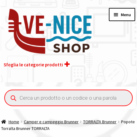
Vai
Vai
Menu
alla
al
navigazione
contenuto
Sfoglia le categorie prodotti
Home
Ricerca
prodotti
Acquisto iva 4% (agevolata)
Chi siamo
Home
Camper e campeggio Brunner
TORRALTA Brunner
Popote
Torralta Brunner TORRALTA
Contatti