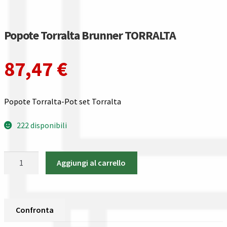
Gestione resi
Guida all’utilizzo del sito
Popote Torralta Brunner TORRALTA
Pagamenti
87,47
€
Privacy policy
Popote Torralta-Pot set Torralta
Confronta
222 disponibili
Confronta
Popote
Aggiungi al carrello
I nostri negozi
Torralta
Brunner
Riepilogo ordine
TORRALTA
quantità
Confronta
Spedizioni in europa