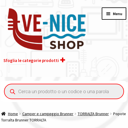
Vai
Vai
Menu
alla
al
navigazione
contenuto
Sfoglia le categorie prodotti
Home
Ricerca
prodotti
Acquisto iva 4% (agevolata)
Chi siamo
Home
Camper e campeggio Brunner
TORRALTA Brunner
Popote
Torralta Brunner TORRALTA
Contatti