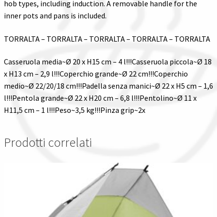
hob types, including induction. A removable handle for the
inner pots and pans is included.
TORRALTA – TORRALTA – TORRALTA – TORRALTA – TORRALTA
Casseruola media~Ø 20 x H15 cm – 4 l!!!Casseruola piccola~Ø 18
x H13 cm – 2,9 l!!!Coperchio grande~Ø 22 cm!!!Coperchio
medio~Ø 22/20/18 cm!!!Padella senza manici~Ø 22 x H5 cm – 1,6
l!!!Pentola grande~Ø 22 x H20 cm – 6,8 l!!!Pentolino~Ø 11 x
H11,5 cm – 1 l!!!Peso~3,5 kg!!!Pinza grip~2x
Prodotti correlati