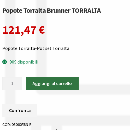
Gestione resi
Popote Torralta Brunner TORRALTA
Guida all’utilizzo del sito
121,47
€
Pagamenti
Popote Torralta-Pot set Torralta
Privacy policy
909 disponibili
Confronta
Confronta
Popote
Aggiungi al carrello
Torralta
Brunner
I nostri negozi
TORRALTA
quantità
Riepilogo ordine
Confronta
COD:
0806058N-B
Spedizioni in europa