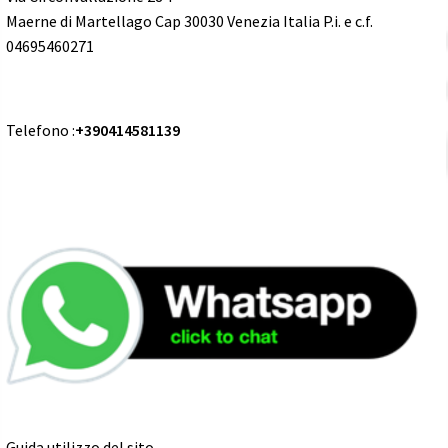
Maerne di Martellago Cap 30030 Venezia Italia P.i. e c.f.
04695460271
Telefono :
+390414581139
Guida utilizzo del sito