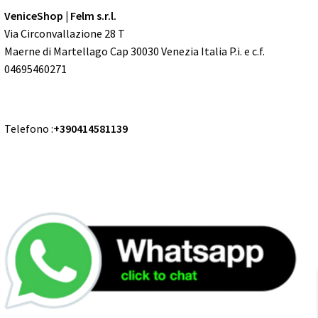
VeniceShop | Felm s.r.l.
Via Circonvallazione 28 T
Maerne di Martellago Cap 30030 Venezia Italia P.i. e c.f.
04695460271
Telefono :
+390414581139