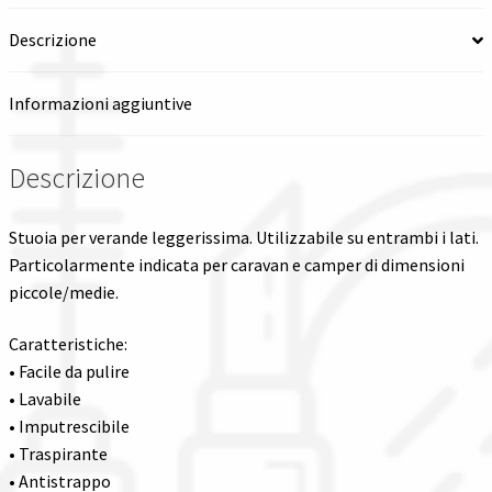
Descrizione
Spedizioni in italia
Tutte le categorie dei prodotti
Informazioni aggiuntive
Wishlist
Descrizione
Checkout
Stuoia per verande leggerissima. Utilizzabile su entrambi i lati.
Particolarmente indicata per caravan e camper di dimensioni
Il mio account
piccole/medie.
Caratteristiche:
• Facile da pulire
• Lavabile
• Imputrescibile
• Traspirante
• Antistrappo