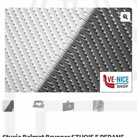
Il nostro gruppo acquisti
La nostra azienda
Condizioni generali
Acquisti in rete pubblica amministrazione
Assicurazione integrativa Garanzia3
Bonus fiscali 2025
Diritto di recesso
Garanzia del produttore
Stuoia Balmat Brunner STUOIE E PEDANE