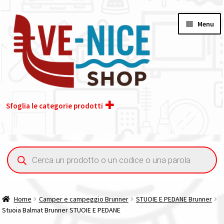
Vai
Vai
Menu
alla
al
navigazione
contenuto
Sfoglia le categorie prodotti
Home
Ricerca
prodotti
Acquisto iva 4% (agevolata)
Chi siamo
Home
Camper e campeggio Brunner
STUOIE E PEDANE Brunner
Stuoia Balmat Brunner STUOIE E PEDANE
Contatti