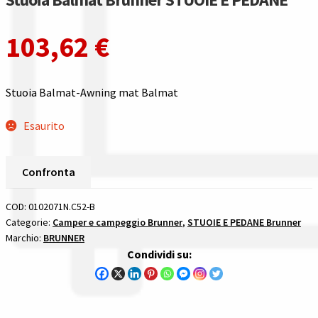
Gestione resi
103,62
€
Guida all’utilizzo del sito
Pagamenti
Stuoia Balmat-Awning mat Balmat
Privacy policy
Esaurito
Confronta
Confronta
Confronta
COD:
0102071N.C52-B
Categorie:
Camper e campeggio Brunner
,
STUOIE E PEDANE Brunner
I nostri negozi
Marchio:
BRUNNER
Condividi su:
Riepilogo ordine
Spedizioni in europa