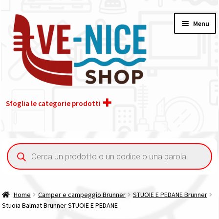
Vai
Vai
Menu
alla
al
navigazione
contenuto
Sfoglia le categorie prodotti
Home
Ricerca
prodotti
Acquisto iva 4% (agevolata)
Chi siamo
Home
Camper e campeggio Brunner
STUOIE E PEDANE Brunner
Stuoia Balmat Brunner STUOIE E PEDANE
Contatti