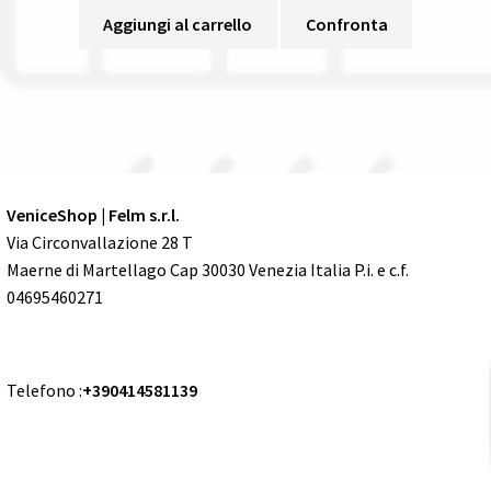
Aggiungi al carrello
Confronta
VeniceShop | Felm s.r.l.
Via Circonvallazione 28 T
Maerne di Martellago Cap 30030 Venezia Italia P.i. e c.f.
04695460271
Telefono :
+390414581139