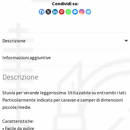
Condividi su:
Spedizioni in italia
Tutte le categorie dei prodotti
Descrizione
Wishlist
Checkout
Informazioni aggiuntive
Il mio account
Descrizione
Stuoia per verande leggerissima. Utilizzabile su entrambi i lati.
Particolarmente indicata per caravan e camper di dimensioni
piccole/medie.
Caratteristiche:
• Facile da pulire