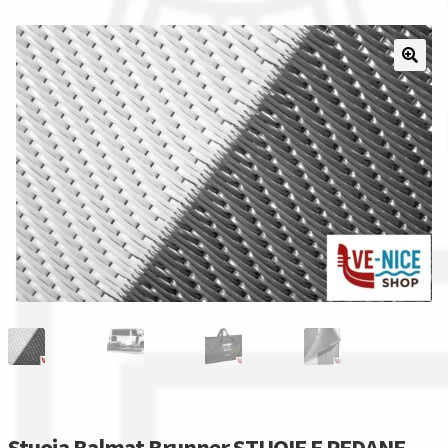
Il nostro gruppo acquisti
La nostra azienda
Condizioni generali
Acquisti in rete pubblica amministrazione
Assicurazione integrativa Garanzia3
Bonus fiscali 2025
Diritto di recesso
Garanzia del produttore
Stuoia Balmat Brunner STUOIE E PEDANE