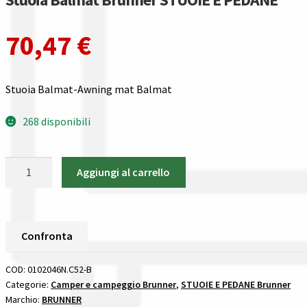
Gestione resi
70,47
€
Guida all’utilizzo del sito
Pagamenti
Stuoia Balmat-Awning mat Balmat
Privacy policy
268 disponibili
Confronta
Stuoia
Aggiungi al carrello
Balmat
Confronta
Brunner
STUOIE
I nostri negozi
E
Confronta
PEDANE
Riepilogo ordine
quantità
COD:
0102046N.C52-B
Categorie:
Camper e campeggio Brunner
,
STUOIE E PEDANE Brunner
Spedizioni in europa
Marchio:
BRUNNER