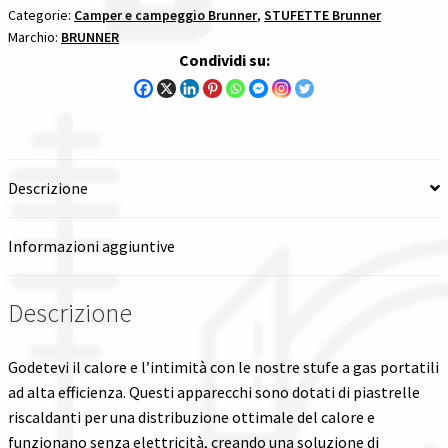
Categorie:
Camper e campeggio Brunner
,
STUFETTE Brunner
Spedizioni in italia
Marchio:
BRUNNER
Condividi su:
Tutte le categorie dei prodotti
Wishlist
Descrizione
Checkout
Informazioni aggiuntive
Il mio account
Descrizione
Godetevi il calore e l’intimità con le nostre stufe a gas portatili
ad alta efficienza. Questi apparecchi sono dotati di piastrelle
riscaldanti per una distribuzione ottimale del calore e
funzionano senza elettricità, creando una soluzione di