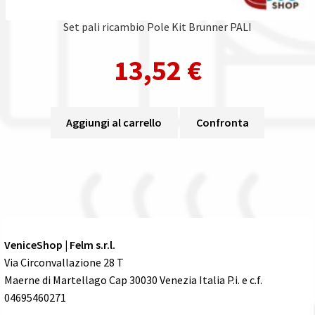
Set pali ricambio Pole Kit Brunner PALI
13,52
€
Aggiungi al carrello
Confronta
VeniceShop | Felm s.r.l.
Via Circonvallazione 28 T
Maerne di Martellago Cap 30030 Venezia Italia P.i. e c.f.
04695460271