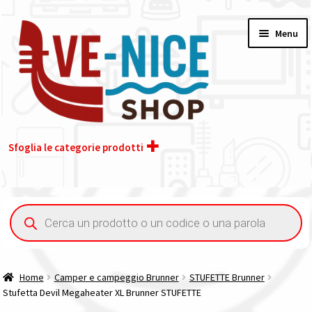
Vai
Vai
Menu
alla
al
navigazione
contenuto
Sfoglia le categorie prodotti
Home
Ricerca
prodotti
Acquisto iva 4% (agevolata)
Chi siamo
Home
Camper e campeggio Brunner
STUFETTE Brunner
Stufetta Devil Megaheater XL Brunner STUFETTE
Contatti