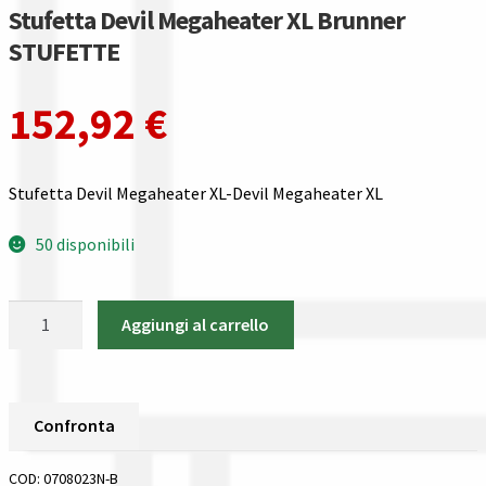
Gestione resi
Stufetta Devil Megaheater XL Brunner
STUFETTE
Guida all’utilizzo del sito
152,92
€
Pagamenti
Privacy policy
Stufetta Devil Megaheater XL-Devil Megaheater XL
Confronta
50 disponibili
Confronta
Stufetta
Aggiungi al carrello
Devil
I nostri negozi
Megaheater
XL
Riepilogo ordine
Brunner
Confronta
STUFETTE
Spedizioni in europa
quantità
COD:
0708023N-B