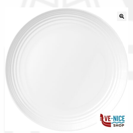
Il nostro gruppo acquisti
La nostra azienda
Condizioni generali
Acquisti in rete pubblica amministrazione
Assicurazione integrativa Garanzia3
Bonus fiscali 2025
Diritto di recesso
Garanzia del produttore