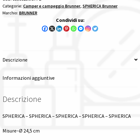
Categorie:
Camper e campeggio Brunner
,
SPHERICA Brunner
Spedizioni in italia
Marchio:
BRUNNER
Condividi su:
Tutte le categorie dei prodotti
Wishlist
Descrizione
Checkout
Informazioni aggiuntive
Il mio account
Descrizione
SPHERICA – SPHERICA – SPHERICA – SPHERICA – SPHERICA
Misure~Ø 24,5 cm