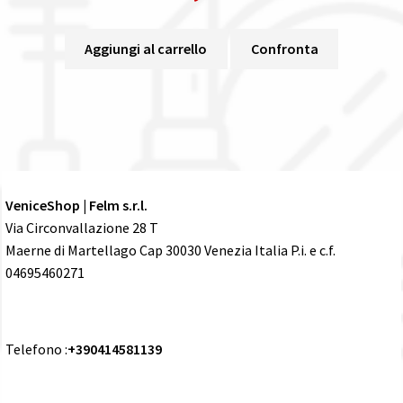
Aggiungi al carrello
Confronta
VeniceShop | Felm s.r.l.
Via Circonvallazione 28 T
Maerne di Martellago Cap 30030 Venezia Italia P.i. e c.f.
04695460271
Telefono :
+390414581139