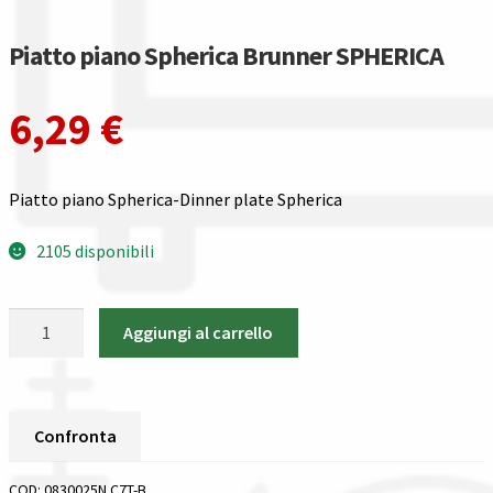
Gestione resi
Piatto piano Spherica Brunner SPHERICA
Guida all’utilizzo del sito
6,29
€
Pagamenti
Privacy policy
Piatto piano Spherica-Dinner plate Spherica
Confronta
2105 disponibili
Confronta
Piatto
Aggiungi al carrello
piano
I nostri negozi
Spherica
Brunner
Riepilogo ordine
SPHERICA
Confronta
quantità
Spedizioni in europa
COD:
0830025N.C7T-B