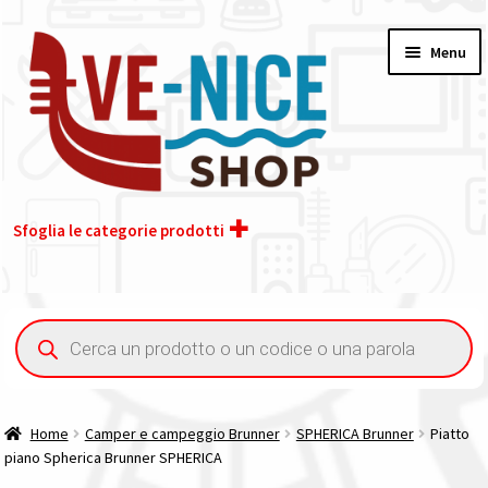
Vai
Vai
Menu
alla
al
navigazione
contenuto
Sfoglia le categorie prodotti
Home
Ricerca
prodotti
Acquisto iva 4% (agevolata)
Chi siamo
Home
Camper e campeggio Brunner
SPHERICA Brunner
Piatto
piano Spherica Brunner SPHERICA
Contatti