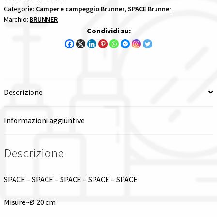
Categorie:
Camper e campeggio Brunner
,
SPACE Brunner
Spedizioni in italia
Marchio:
BRUNNER
Condividi su:
Tutte le categorie dei prodotti
Wishlist
Descrizione
Checkout
Informazioni aggiuntive
Il mio account
Descrizione
SPACE – SPACE – SPACE – SPACE – SPACE
Misure~Ø 20 cm