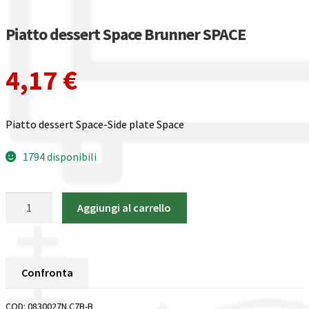
Gestione resi
Piatto dessert Space Brunner SPACE
Guida all’utilizzo del sito
4,17
€
Pagamenti
Privacy policy
Piatto dessert Space-Side plate Space
Confronta
1794 disponibili
Confronta
Piatto
Aggiungi al carrello
dessert
I nostri negozi
Space
Brunner
Riepilogo ordine
SPACE
Confronta
quantità
Spedizioni in europa
COD:
0830027N.C7B-B