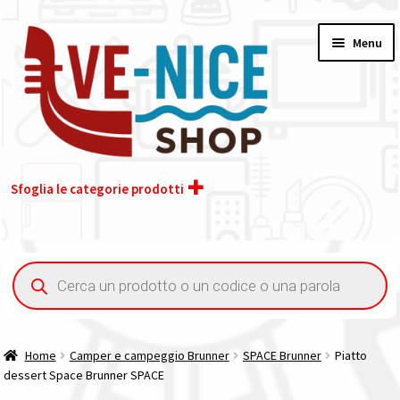
Vai
Vai
Menu
alla
al
navigazione
contenuto
Sfoglia le categorie prodotti
Home
Ricerca
prodotti
Acquisto iva 4% (agevolata)
Chi siamo
Home
Camper e campeggio Brunner
SPACE Brunner
Piatto
dessert Space Brunner SPACE
Contatti