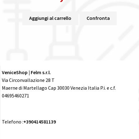
Aggiungi al carrello
Confronta
VeniceShop | Felm s.r.l.
Via Circonvallazione 28 T
Maerne di Martellago Cap 30030 Venezia Italia P.i. e c.f.
04695460271
Telefono :
+390414581139