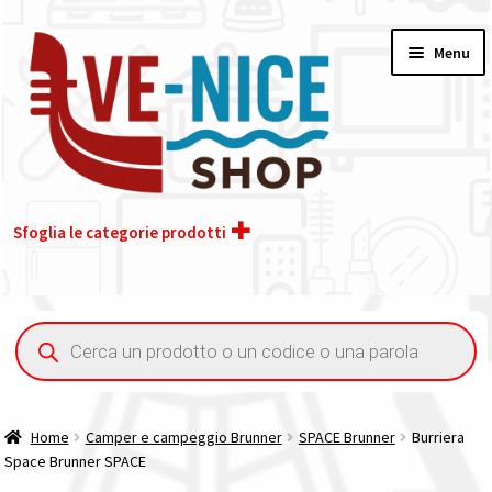
Vai
Vai
Menu
alla
al
navigazione
contenuto
Sfoglia le categorie prodotti
Home
Ricerca
prodotti
Acquisto iva 4% (agevolata)
Chi siamo
Home
Camper e campeggio Brunner
SPACE Brunner
Burriera
Space Brunner SPACE
Contatti