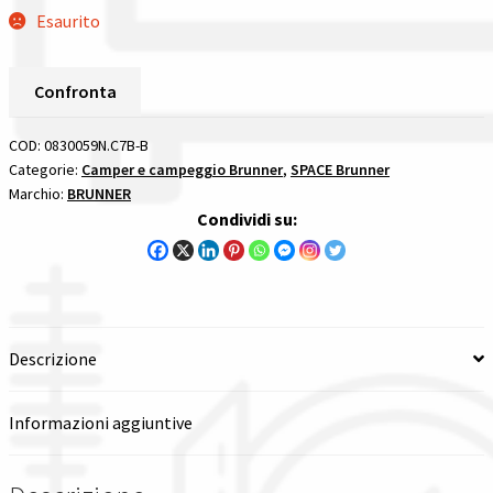
Gestione resi
Esaurito
Guida all’utilizzo del sito
Confronta
Pagamenti
COD:
0830059N.C7B-B
Categorie:
Camper e campeggio Brunner
,
SPACE Brunner
Privacy policy
Marchio:
BRUNNER
Condividi su:
Confronta
Confronta
Descrizione
I nostri negozi
Riepilogo ordine
Informazioni aggiuntive
Spedizioni in europa