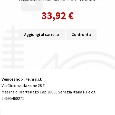
33,92
€
Aggiungi al carrello
Confronta
VeniceShop | Felm s.r.l.
Via Circonvallazione 28 T
Maerne di Martellago Cap 30030 Venezia Italia P.i. e c.f.
04695460271