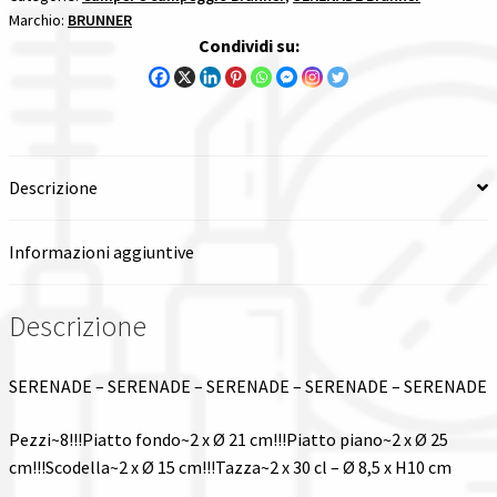
Marchio:
BRUNNER
SERENADE
Spedizioni in italia
Condividi su:
quantità
Tutte le categorie dei prodotti
Wishlist
Descrizione
Checkout
Informazioni aggiuntive
Il mio account
Descrizione
SERENADE – SERENADE – SERENADE – SERENADE – SERENADE
Pezzi~8!!!Piatto fondo~2 x Ø 21 cm!!!Piatto piano~2 x Ø 25
cm!!!Scodella~2 x Ø 15 cm!!!Tazza~2 x 30 cl – Ø 8,5 x H10 cm