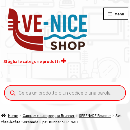
Vai
Vai
Menu
alla
al
navigazione
contenuto
Sfoglia le categorie prodotti
Home
Ricerca
prodotti
Acquisto iva 4% (agevolata)
Chi siamo
Home
Camper e campeggio Brunner
SERENADE Brunner
Set
tête-à-tête Serenade 8 pz Brunner SERENADE
Contatti