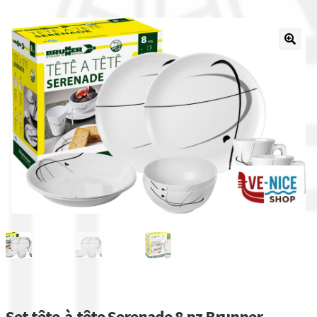
Il nostro gruppo acquisti
La nostra azienda
Condizioni generali
Acquisti in rete pubblica amministrazione
Assicurazione integrativa Garanzia3
Bonus fiscali 2025
Diritto di recesso
Garanzia del produttore
Set tête-à-tête Serenade 8 pz Brunner