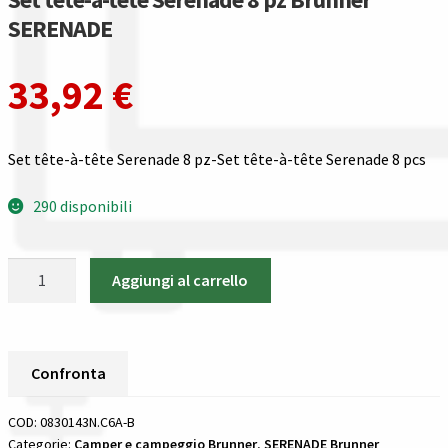
Gestione resi
SERENADE
Guida all’utilizzo del sito
33,92
€
Pagamenti
Set tête-à-tête Serenade 8 pz-Set tête-à-tête Serenade 8 pcs
Privacy policy
290 disponibili
Confronta
Set
Confronta
Aggiungi al carrello
tête-
à-
I nostri negozi
tête
Serenade
Confronta
Riepilogo ordine
8
pz
COD:
0830143N.C6A-B
Spedizioni in europa
Brunner
Categorie:
Camper e campeggio Brunner
,
SERENADE Brunner