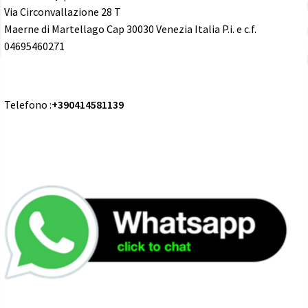
Via Circonvallazione 28 T
Maerne di Martellago Cap 30030 Venezia Italia P.i. e c.f.
04695460271
Telefono :
+390414581139