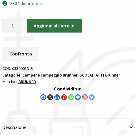
2304 disponibili
Spedizioni in italia
Portabicchiere
Aggiungi al carrello
Tutte le categorie dei prodotti
Glass
Base
Wishlist
Brunner
SCOLAPIATTI
Confronta
Checkout
quantità
COD:
0830001N-B
Il mio account
Categorie:
Camper e campeggio Brunner
,
SCOLAPIATTI Brunner
Marchio:
BRUNNER
Condividi su:
Descrizione