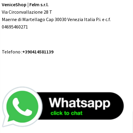
VeniceShop | Felm s.r.l.
Via Circonvallazione 28 T
Maerne di Martellago Cap 30030 Venezia Italia P.i. e c.f.
04695460271
Telefono :
+390414581139