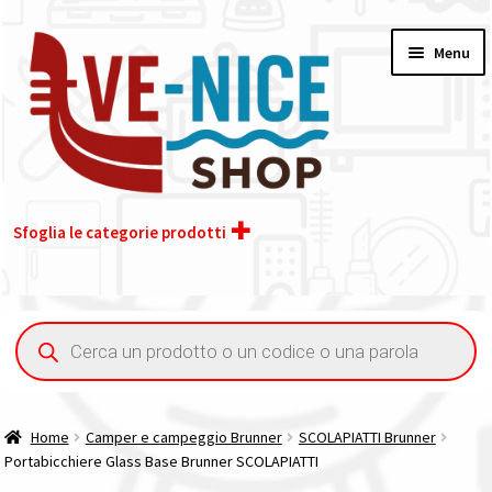
Vai
Vai
Menu
alla
al
navigazione
contenuto
Sfoglia le categorie prodotti
Home
Ricerca
prodotti
Acquisto iva 4% (agevolata)
Chi siamo
Home
Camper e campeggio Brunner
SCOLAPIATTI Brunner
Portabicchiere Glass Base Brunner SCOLAPIATTI
Contatti