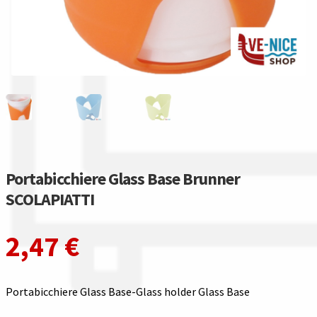
Gestione resi
Guida all’utilizzo del sito
Pagamenti
Privacy policy
Confronta
Portabicchiere Glass Base Brunner
Confronta
SCOLAPIATTI
I nostri negozi
2,47
€
Riepilogo ordine
Portabicchiere Glass Base-Glass holder Glass Base
Spedizioni in europa